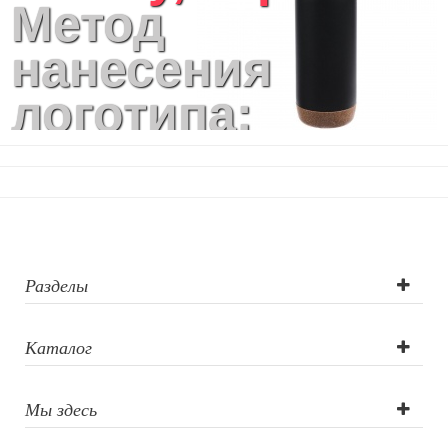
Метод
нанесения
логотипа:
Лазерная
гравировка, УФ-
печать, Круговая
УФ печать,
Разделы
Тампопечать,
Каталог
Гравировка по
Мы здесь
окружности