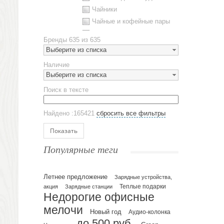
Чайники
Чайные и кофейные пары
Металлическая посуда
Бренды
635 из 635
Наборы посуды
Выберите из списка
Предметы сервировки
Наличие
Стаканы
Выберите из списка
Эко кружки
Поиск в тексте
ЕВРОПОСУДА
Аксессуары
Найдено :165421
сбросить все фильтры
Ежедневники и блокноты
Блокноты
Показать
Ежедневники полудатированные
Популярные теги
Датированные ежедневники
Ежедневники недатированные
Летнее предложение
Планинги и телефонные книжки
Зарядные устройства,
акция
Зарядные станции
Теплые подарки
Планинги датированные
Недорогие офисные
Планинги недатированные
мелочи
Новый год
Аудио-колонка
Телефонные книжки
до 500 руб.