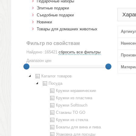
Подарочные наборы
Элитные подарки
Хара
Cъедобные подарки
Новинки
Товары для домашних животных
Артику
Фильтр по свойствам
Нанесе
Найдено :165421
сбросить все фильтры
Произв
Диапазон цен
Матери
Каталог товаров
Посуда
Кружки керамические
Кружки из пластика
Кружки Softtouch
Стаканы TO GO
Кружки из стекла
Бокалы для вина и пива
Упаковка для посуды