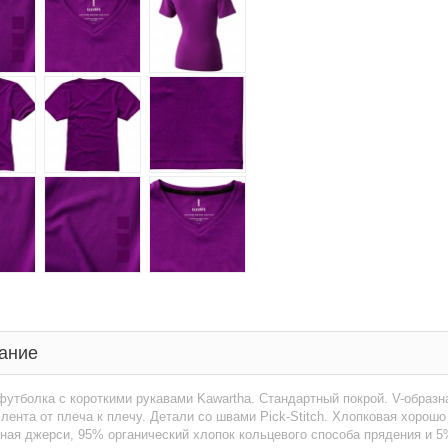
ание
утболка с короткими рукавами Kawartha. Стандартный покрой. V-образна
лента от плеча к плечу. Детали со швами Pick-Stitch. Хлопковая хорош
ая джерси, 95% органический хлопок кольцевого способа прядения и 5%