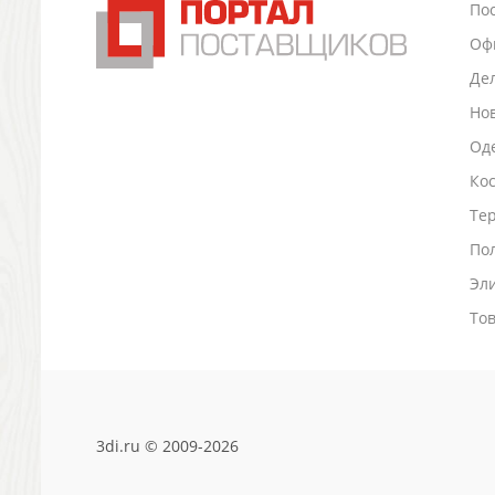
По
Промо
Оф
Антистрессы
Светоотражатели
Де
Зажигалки
Но
Зеркала и косметички
Оде
Открывашки
Ко
Промо-мелочи
Зонты и дождевики
Тер
Зонты-трости
По
Складные зонты
Эл
Дождевики
Деловые аксессуары
То
Дорожные органайзеры
Обложки для документов
Зажимы для купюр
Папки, блокноты
3di.ru © 2009-2026
Визитницы настольные
Платки шелковые