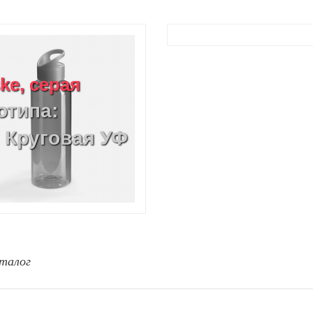
ke, серая
отипа:
, Круговая УФ
талог