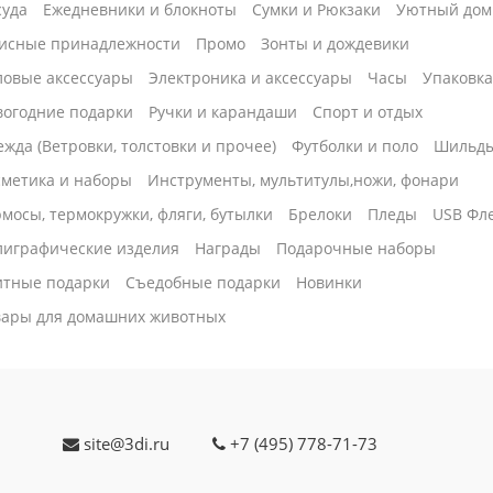
суда
Ежедневники и блокноты
Сумки и Рюкзаки
Уютный дом
исные принадлежности
Промо
Зонты и дождевики
ловые аксессуары
Электроника и аксессуары
Часы
Упаковк
вогодние подарки
Ручки и карандаши
Спорт и отдых
жда (Ветровки, толстовки и прочее)
Футболки и поло
Шильд
сметика и наборы
Инструменты, мультитулы,ножи, фонари
мосы, термокружки, фляги, бутылки
Брелоки
Пледы
USB Фл
лиграфические изделия
Награды
Подарочные наборы
итные подарки
Cъедобные подарки
Новинки
вары для домашних животных
site@3di.ru
+7 (495) 778-71-73