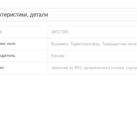
ктеристики, детали
л
3801738S
ние лого
Вышивка, Термотрансфер, Трафаретная печа
одитель
Elevate
ал
трикотаж из 95% органического хлопка, сер