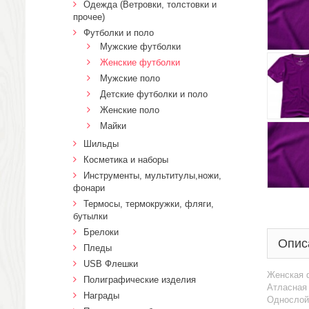
Одежда (Ветровки, толстовки и
прочее)
Футболки и поло
Мужские футболки
Женские футболки
Мужские поло
Детские футболки и поло
Женские поло
Майки
Шильды
Косметика и наборы
Инструменты, мультитулы,ножи,
фонари
Термосы, термокружки, фляги,
бутылки
Брелоки
Опис
Пледы
USB Флешки
Женская ф
Полиграфические изделия
Атласная 
Награды
Однослойн