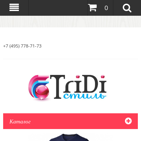
0
+7 (495) 778-71-73
Каталог