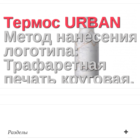
Термос URBAN
Метод нанесения
логотипа:
Трафаретная
печать круговая,
Тампопечать,
Гравировка
(оптоволоконны
лазер),
Разделы