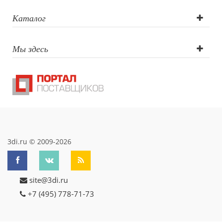
Гравировка (CO2
Каталог
лазер),
Мы здесь
Гравировка
круговая (CO2
лазер)
3di.ru © 2009-2026
site@3di.ru
+7 (495) 778-71-73