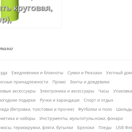
ть круговая,
р),
(CO2 лазер),
талог
суда
Ежедневники и блокноты
Сумки и Рюкзаки
Уютный дом
исные принадлежности
Промо
Зонты и дождевики
ловые аксессуары
Электроника и аксессуары
Часы
Упаковк
вогодние подарки
Ручки и карандаши
Спорт и отдых
жда (Ветровки, толстовки и прочее)
Футболки и поло
Шильд
сметика и наборы
Инструменты, мультитулы,ножи, фонари
мосы, термокружки, фляги, бутылки
Брелоки
Пледы
USB Фл