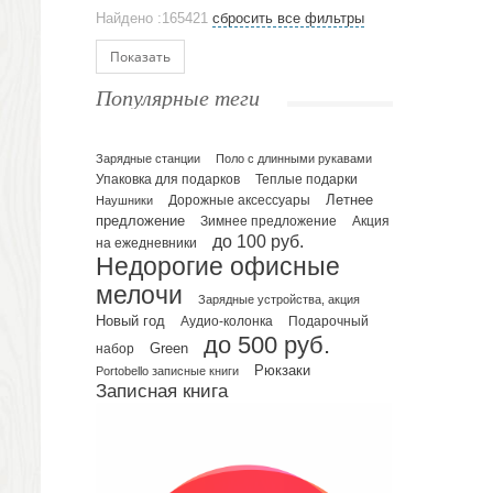
Аксессуары
Найдено :165421
сбросить все фильтры
Ежедневники и блокноты
Блокноты
Показать
Ежедневники полудатированные
Популярные теги
Датированные ежедневники
Ежедневники недатированные
Планинги и телефонные книжки
Зарядные станции
Поло с длинными рукавами
Упаковка для подарков
Теплые подарки
Планинги датированные
Летнее
Наушники
Дорожные аксессуары
Планинги недатированные
предложение
Зимнее предложение
Акция
Телефонные книжки
до 100 руб.
на ежедневники
Недорогие офисные
Еженедельники
мелочи
Органайзер на ежедневник
Зарядные устройства, акция
Сумки и Рюкзаки
Новый год
Подарочный
Аудио-колонка
до 500 руб.
Сумки для планшетов и ноутбуков
Green
набор
Рюкзаки
Рюкзаки
Portobello записные книги
Записная книга
Конференц-сумки
Чемоданы
Сумки для покупок промо
Несессеры и косметички