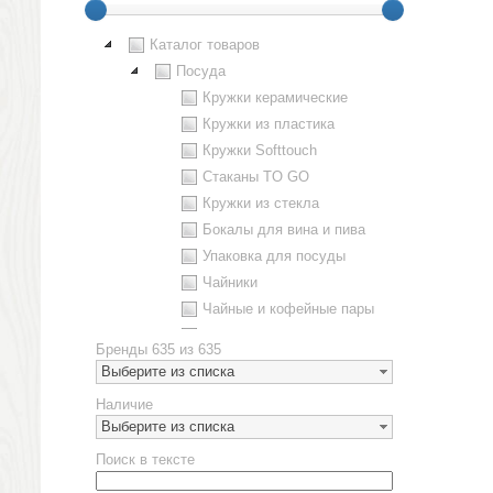
Каталог товаров
Посуда
Кружки керамические
Кружки из пластика
Кружки Softtouch
Стаканы TO GO
Кружки из стекла
Бокалы для вина и пива
Упаковка для посуды
Чайники
Чайные и кофейные пары
Металлическая посуда
Бренды
635 из 635
Наборы посуды
Выберите из списка
Предметы сервировки
Наличие
Стаканы
Выберите из списка
Эко кружки
Поиск в тексте
ЕВРОПОСУДА