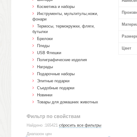
Нанесе
Косметика и наборы
Произв
Инструменты, мультитулы,ножи,
фонари
Матери
Термосы, термокружки, фляги,
бутылки
Размер
Брелоки
Пледы
Цвет
USB Флешки
Полиграфические изделия
Награды
Подарочные наборы
Элитные подарки
Cъедобные подарки
Новинки
Товары для домашних животных
Фильтр по свойствам
Найдено :165421
сбросить все фильтры
Диапазон цен