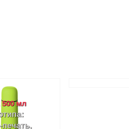
 500 мл
отипа:
-печать,