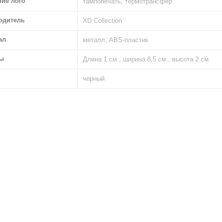
ние лого
тампопечать, термотрансфер
одитель
XD Collection
ал
металл; ABS-пластик
ы
Длина 1 см., ширина 8,5 см., высота 2 см.
черный