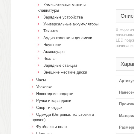
Компьютерные мыши и
клавиатуры
Опис
Зарядные устройства
Универсальные аккумуляторы
В море оч
Техника
разъемами
Аудио-колонки и динамики
LED подсв
Наушники
начинания
Аксессуары
Чехлы
Хара
Зарядные станции
Внешние жесткие диски
Часы
Артику
Упаковка
Нанесе
Новогодние подарки
Ручки и карандаши
Произв
Спорт и отдых
Одежда (Ветровки, толстовки и
Матери
прочее)
Футболки и поло
Размер
Шильды