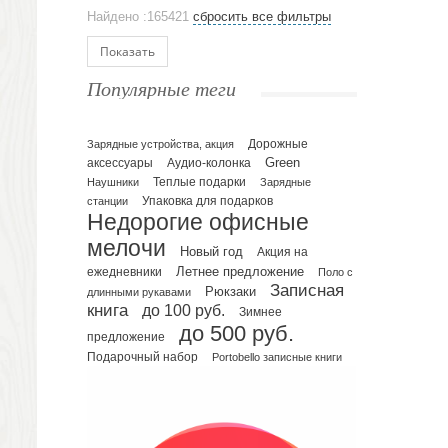
Аксессуары
Найдено :165421
сбросить все фильтры
Ежедневники и блокноты
Блокноты
Показать
Ежедневники полудатированные
Популярные теги
Датированные ежедневники
Ежедневники недатированные
Планинги и телефонные книжки
Зарядные устройства, акция
Дорожные
Green
аксессуары
Аудио-колонка
Планинги датированные
Наушники
Теплые подарки
Зарядные
Планинги недатированные
Упаковка для подарков
станции
Телефонные книжки
Недорогие офисные
Еженедельники
мелочи
Новый год
Акция на
Органайзер на ежедневник
Летнее предложение
ежедневники
Поло с
Записная
Сумки и Рюкзаки
Рюкзаки
длинными рукавами
книга
до 100 руб.
Зимнее
Сумки для планшетов и ноутбуков
до 500 руб.
Рюкзаки
предложение
Подарочный набор
Portobello записные книги
Конференц-сумки
Чемоданы
Сумки для покупок промо
Несессеры и косметички