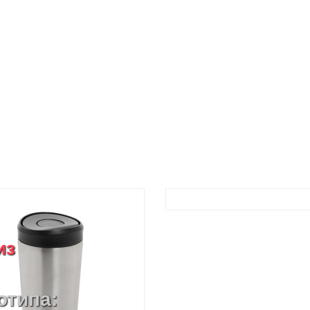
из
отипа: