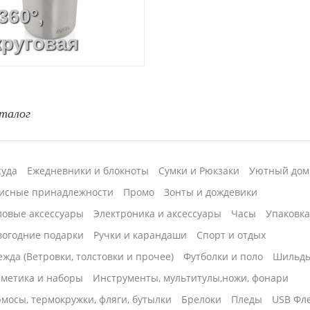
360°,
круговая
ная
чать
талог
суда
Ежедневники и блокноты
Сумки и Рюкзаки
Уютный дом
исные принадлежности
Промо
Зонты и дождевики
ловые аксессуары
Электроника и аксессуары
Часы
Упаковк
вогодние подарки
Ручки и карандаши
Спорт и отдых
жда (Ветровки, толстовки и прочее)
Футболки и поло
Шильд
сметика и наборы
Инструменты, мультитулы,ножи, фонари
мосы, термокружки, фляги, бутылки
Брелоки
Пледы
USB Фл