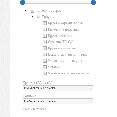
Каталог товаров
Посуда
Кружки керамические
Кружки из пластика
Кружки Softtouch
Стаканы TO GO
Кружки из стекла
Бокалы для вина и пива
Упаковка для посуды
Чайники
Чайные и кофейные пары
Металлическая посуда
Бренды
635 из 635
Наборы посуды
Выберите из списка
Предметы сервировки
Наличие
Стаканы
Выберите из списка
Эко кружки
Поиск в тексте
ЕВРОПОСУДА