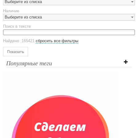
Выберите из списка
Предметы сервировки
Наличие
Стаканы
Выберите из списка
Эко кружки
Поиск в тексте
ЕВРОПОСУДА
Аксессуары
Найдено :165421
сбросить все фильтры
Ежедневники и блокноты
Блокноты
Показать
Ежедневники полудатированные
Популярные теги
Датированные ежедневники
Ежедневники недатированные
Планинги и телефонные книжки
Планинги датированные
Планинги недатированные
Телефонные книжки
Еженедельники
Органайзер на ежедневник
Сумки и Рюкзаки
Сумки для планшетов и ноутбуков