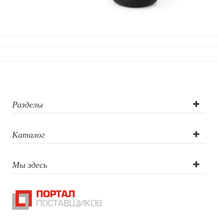
Игрушки
Шкатулки
Декоративные подушки
Интерьерные подарки
Винные аксессуары оптом
Свет
Природа и быт
Свечи и подсвечники
Садовый инвентарь
Разделы
Домашний текстиль
Офисные принадлежности
Каталог
Настольные аксессуары
Настольные календари
Подставки для визиток записок телефонов
Мы здесь
Канцтовары
Промо
Антистрессы
Светоотражатели
Зажигалки