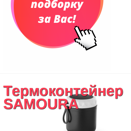
Рюкзаки
Конференц-сумки
Чемоданы
Сумки для покупок промо
Несессеры и косметички
Сумки спортивные
Сумки дорожные
Портфели
Чехлы для планшетов и ноутбуков
Сумка на пояс или шею
Аксессуары
Женские сумки
Термоконтейнер
Уютный дом
Текстиль для ванной комнаты
SAMOURA
Кухонные приспособления
Кухонный текстиль
Ножи разделочные доски
Фоторамки и фотоальбомы
Уход за обувью