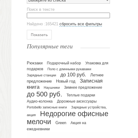
Выберите из списка
Эко кружки
Поиск в тексте
ЕВРОПОСУДА
Аксессуары
Найдено :165421
сбросить все фильтры
Ежедневники и блокноты
Блокноты
Показать
Ежедневники полудатированные
Популярные теги
Датированные ежедневники
Ежедневники недатированные
Рюкзаки
Подарочный набор
Упаковка для
Планинги и телефонные книжки
подарков
Поло с длинными рукавами
Планинги датированные
до 100 руб.
Летнее
Зарядные станции
Планинги недатированные
Записная
предложение
Новый год
Телефонные книжки
книга
Зимнее предложение
Наушники
до 500 руб.
Еженедельники
Теплые подарки
Органайзер на ежедневник
Аудио-колонка
Дорожные аксессуары
Portobello записные книги
Зарядные устройства,
Сумки и Рюкзаки
Недорогие офисные
Сумки для планшетов и ноутбуков
акция
мелочи
Рюкзаки
Green
Акция на
ежедневники
Конференц-сумки
Чемоданы