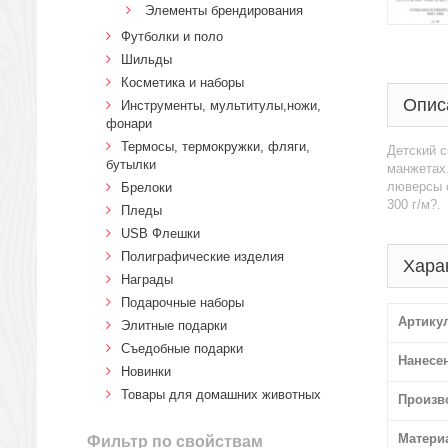
Элементы брендирования
Футболки и поло
Шильды
Косметика и наборы
Опис
Инструменты, мультитулы,ножи,
фонари
Термосы, термокружки, фляги,
Детский с
бутылки
манжетах.
люверсы с
Брелоки
300 г/м?.
Пледы
USB Флешки
Полиграфические изделия
Хара
Награды
Подарочные наборы
Артику
Элитные подарки
Cъедобные подарки
Нанесе
Новинки
Товары для домашних животных
Произв
Матери
Фильтр по свойствам