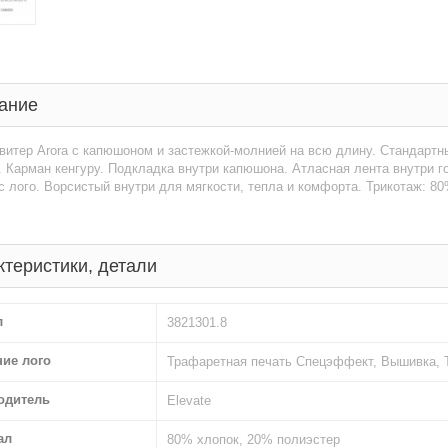
ание
витер Arora с капюшоном и застежкой-молнией на всю длину. Стандартны
 Карман кенгуру. Подкладка внутри капюшона. Атласная лента внутри г
 лого. Ворсистый внутри для мягкости, тепла и комфорта. Трикотаж: 80
ктеристики, детали
л
3821301.8
ние лого
Трафаретная печать Спецэффект, Вышивка, 
одитель
Elevate
ал
80% хлопок, 20% полиэстер