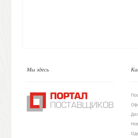
Декоративные подушки
Интерьерные подарки
Винные аксессуары оптом
Свет
Природа и быт
Свечи и подсвечники
Садовый инвентарь
Домашний текстиль
Офисные принадлежности
Мы здесь
Ка
Настольные аксессуары
Настольные календари
Подставки для визиток записок телефонов
Канцтовары
По
Промо
Оф
Антистрессы
Светоотражатели
Де
Зажигалки
Но
Зеркала и косметички
Оде
Открывашки