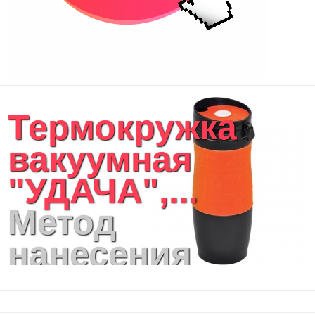
Термокружка
вакуумная
"УДАЧА",...
Метод
нанесения
логотипа: