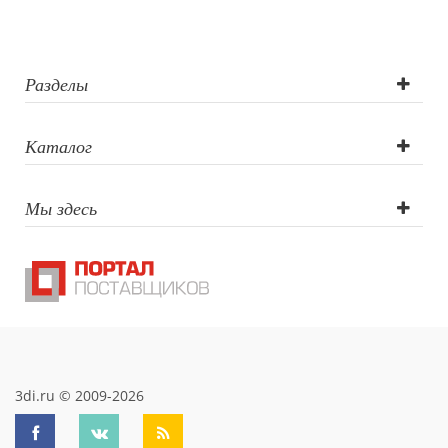
Лазерная
гравировка
круговая
Разделы
больше 2 см2,
Каталог
Сигнальный
Мы здесь
образец
гравировки,
Лазерная
гравировка
больше 2 см2,
3di.ru © 2009-2026