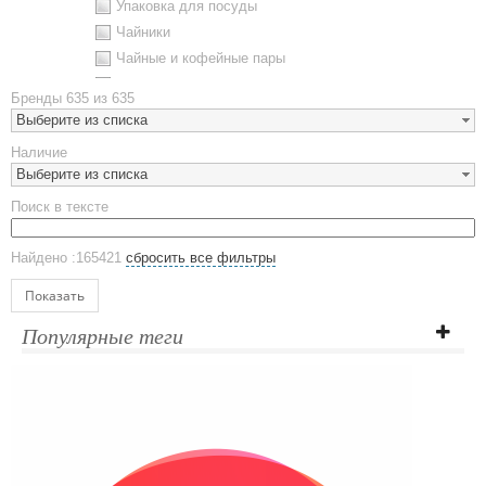
Упаковка для посуды
Чайники
Чайные и кофейные пары
Металлическая посуда
Бренды
635 из 635
Наборы посуды
Выберите из списка
Предметы сервировки
Наличие
Стаканы
Выберите из списка
Эко кружки
Поиск в тексте
ЕВРОПОСУДА
Аксессуары
Найдено :165421
сбросить все фильтры
Ежедневники и блокноты
Блокноты
Показать
Ежедневники полудатированные
Популярные теги
Датированные ежедневники
Ежедневники недатированные
Планинги и телефонные книжки
Планинги датированные
Планинги недатированные
Телефонные книжки