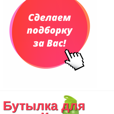
Еженедельники
Органайзер на ежедневник
Сумки и Рюкзаки
Сумки для планшетов и ноутбуков
Рюкзаки
Конференц-сумки
Чемоданы
Сумки для покупок промо
Несессеры и косметички
Сумки спортивные
Сумки дорожные
Портфели
Чехлы для планшетов и ноутбуков
Сумка на пояс или шею
Аксессуары
Женские сумки
Бутылка для
Уютный дом
Текстиль для ванной комнаты
Кухонные приспособления