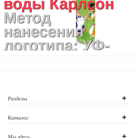
воды Карлсон
Кухонный текстиль
Метод
Ножи разделочные доски
Фоторамки и фотоальбомы
нанесения
Уход за обувью
Игрушки
логотипа: УФ-
Шкатулки
Декоративные подушки
печать круговая
Интерьерные подарки
Винные аксессуары оптом
Свет
Природа и быт
Свечи и подсвечники
Садовый инвентарь
Разделы
Домашний текстиль
Офисные принадлежности
Каталог
Настольные аксессуары
Настольные календари
Подставки для визиток записок телефонов
Мы здесь