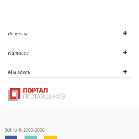
логотипа:
Тампопечать,
Термотрансфер,
Разделы
Трафаретная
Каталог
печать круговая
Мы здесь
3di.ru © 2009-2026