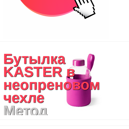
Бутылка
KASTER в
неопреновом
чехле
Метод
нанесения