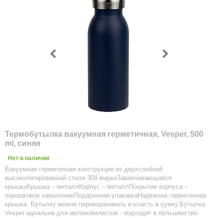
Термобутылка вакуумная герметичная, Vesper, 500
ml, синяя
Нет в наличии
Вакуумная герметичная конструкция из двухслойной
высоколегированной стали 304 маркиЗавинчивающаяся
крышкаКрышка – металлКорпус – металлПокрытие корпуса –
порошковое напылениеПодарочная упаковкаНадежная герметичная
крышка. Бутылку можно переворачивать и класть в сумку.Бутылка
Vesper идеальна для автомобилистов - подходит в большинство