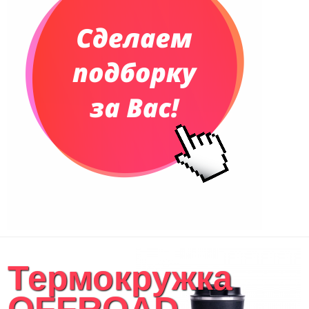
Термокружка
OFFROAD,