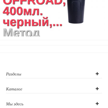
400мл.
черный,...
Метод
нанесения
логотипа:
Лазерная
гравировка
Разделы
круговая до 5
Каталог
см2, Лазерная
Мы здесь