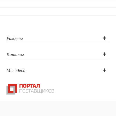
логотипа:
лазерная
гравировка,
тампопечать
Разделы
Каталог
Мы здесь