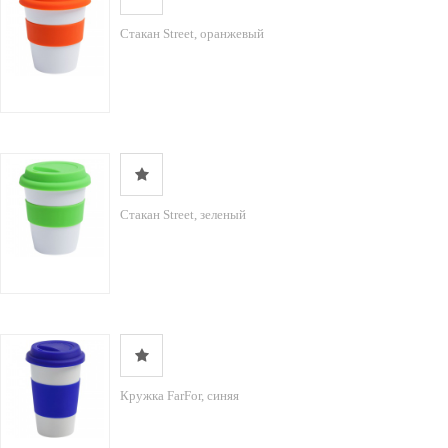
Стакан Street, оранжевый
Стакан Street, зеленый
Кружка FarFor, синяя