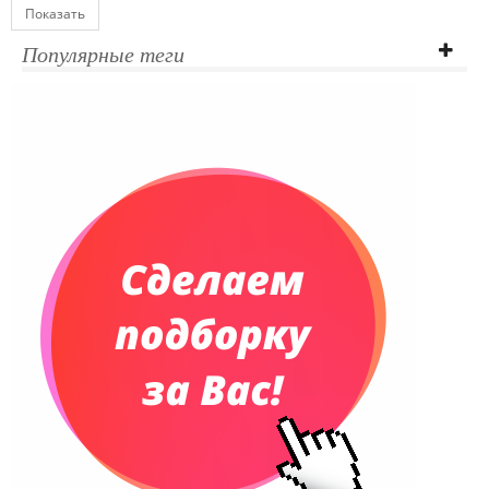
Блокноты
Показать
Ежедневники полудатированные
Популярные теги
Датированные ежедневники
Ежедневники недатированные
Планинги и телефонные книжки
Планинги датированные
Планинги недатированные
Телефонные книжки
Еженедельники
Органайзер на ежедневник
Сумки и Рюкзаки
Сумки для планшетов и ноутбуков
Рюкзаки
Конференц-сумки
Чемоданы
Сумки для покупок промо
Несессеры и косметички
Сумки спортивные
Сумки дорожные