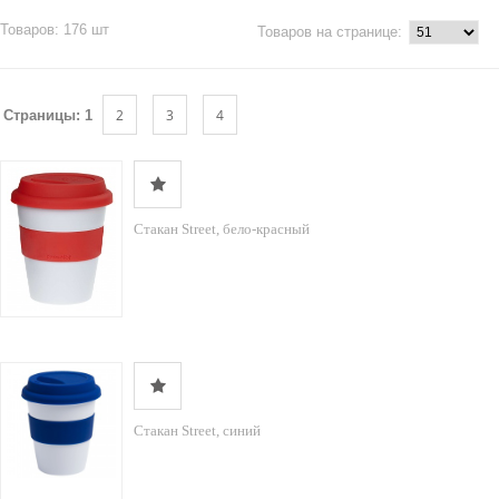
Товаров: 176 шт
Товаров на странице:
2
3
4
Страницы:
1
Стакан Street, бело-красный
Стакан Street, синий