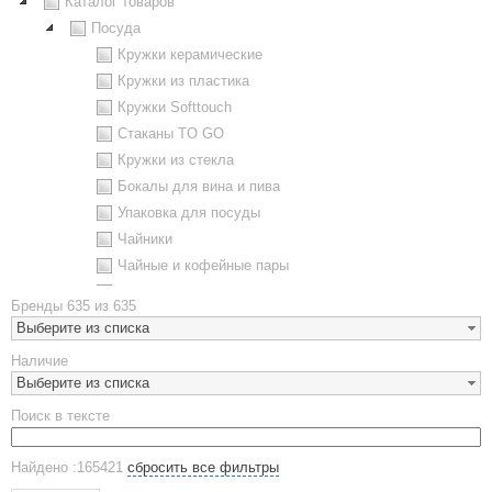
Каталог товаров
Посуда
Кружки керамические
Кружки из пластика
Кружки Softtouch
Стаканы TO GO
Кружки из стекла
Бокалы для вина и пива
Упаковка для посуды
Чайники
Чайные и кофейные пары
Металлическая посуда
Бренды
635 из 635
Наборы посуды
Выберите из списка
Предметы сервировки
Наличие
Стаканы
Выберите из списка
Эко кружки
Поиск в тексте
ЕВРОПОСУДА
Аксессуары
Найдено :165421
сбросить все фильтры
Ежедневники и блокноты