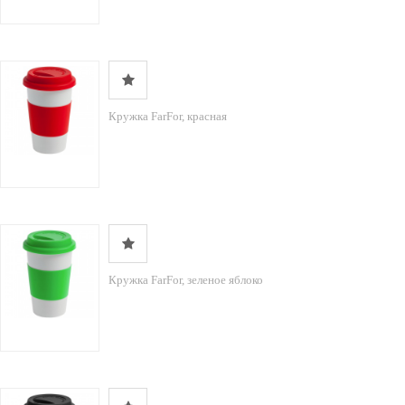
Кружка FarFor, красная
Кружка FarFor, зеленое яблоко