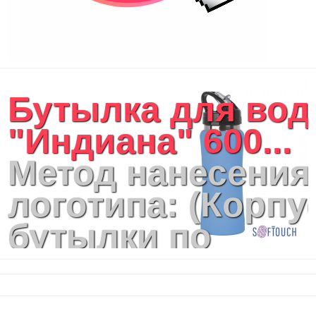
Портфели
Чехлы для планшетов и ноутбуков
Сумка на пояс или шею
Аксессуары
Женские сумки
Бутылка для во
Уютный дом
Текстиль для ванной комнаты
"Индиана" 600...
Кухонные приспособления
Кухонный текстиль
Метод нанесения
Ножи разделочные доски
Фоторамки и фотоальбомы
логотипа: (Корпу
Уход за обувью
Игрушки
бутылки по
Шкатулки
Декоративные подушки
окружности): LA:
Интерьерные подарки
Винные аксессуары оптом
Лазерная
Свет