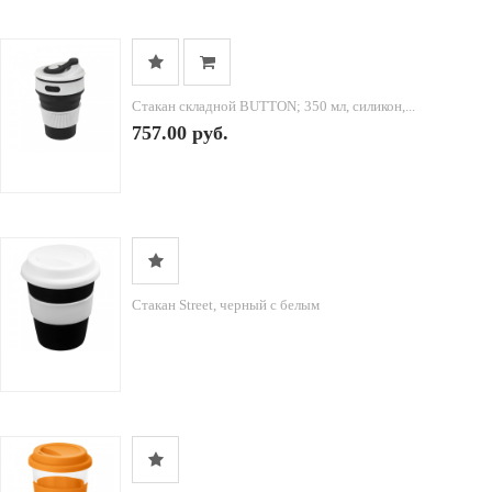
Стакан складной BUTTON; 350 мл, силикон,...
757.00 руб.
Стакан Street, черный с белым