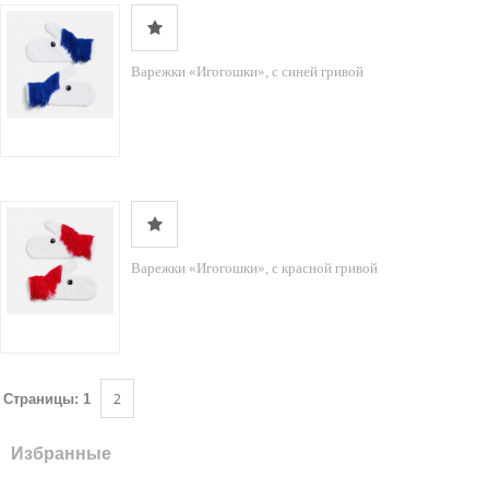
Варежки «Игогошки», с синей гривой
Варежки «Игогошки», с красной гривой
2
Страницы:
1
Избранные