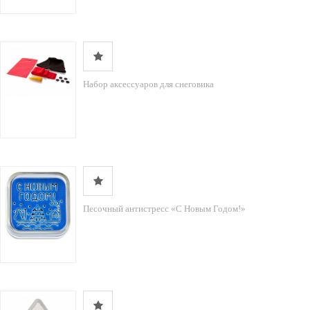
Набор аксессуаров для снеговика
Песочный антистресс «С Новым Годом!»