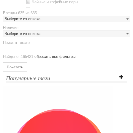
Чайные и кофейные пары
Металлическая посуда
Бренды
635 из 635
Наборы посуды
Выберите из списка
Предметы сервировки
Наличие
Стаканы
Выберите из списка
Эко кружки
Поиск в тексте
ЕВРОПОСУДА
Аксессуары
Найдено :165421
сбросить все фильтры
Ежедневники и блокноты
Блокноты
Показать
Ежедневники полудатированные
Популярные теги
Датированные ежедневники
Ежедневники недатированные
Планинги и телефонные книжки
Планинги датированные
Планинги недатированные
Телефонные книжки
Еженедельники
Органайзер на ежедневник