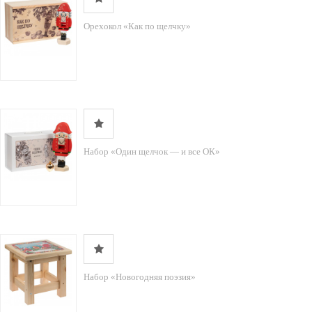
Орехокол «Как по щелчку»
Набор «Один щелчок — и все ОК»
Набор «Новогодняя поэзия»