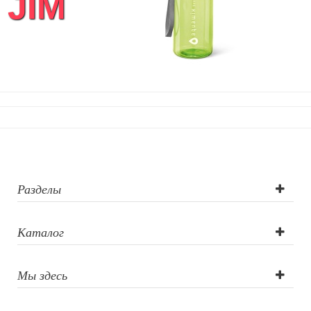
JIM
Фоторамки и фотоальбомы
Уход за обувью
Игрушки
Шкатулки
Декоративные подушки
Интерьерные подарки
Винные аксессуары оптом
Свет
Природа и быт
Свечи и подсвечники
Садовый инвентарь
Разделы
Домашний текстиль
Офисные принадлежности
Каталог
Настольные аксессуары
Настольные календари
Подставки для визиток записок телефонов
Мы здесь
Канцтовары
Промо