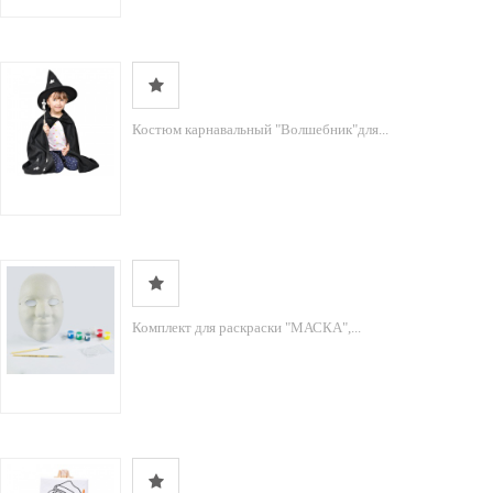
Костюм карнавальный "Волшебник"для...
Комплект для раскраски "МАСКА",...