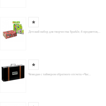
Детский набор для творчества Sparkle, 6 предметов,...
Чемодан с таймером обратного отсчета «Час...