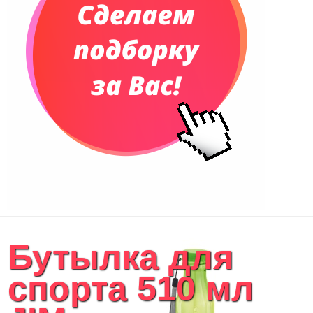
Сумки и Рюкзаки
Сумки для планшетов и ноутбуков
Рюкзаки
Конференц-сумки
Чемоданы
Сумки для покупок промо
Несессеры и косметички
Сумки спортивные
Сумки дорожные
Портфели
Чехлы для планшетов и ноутбуков
Сумка на пояс или шею
Аксессуары
Женские сумки
Бутылка для
Уютный дом
Текстиль для ванной комнаты
спорта 510 мл
Кухонные приспособления
Кухонный текстиль
Ножи разделочные доски