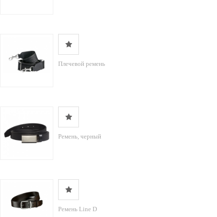
Плечевой ремень
Ремень, черный
Ремень Line D