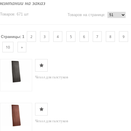
компании на заказ
Товаров: 671 шт
Товаров на странице:
2
3
4
5
6
7
8
9
Страницы:
1
10
»
Чехол для галстуков
Чехол для галстуков