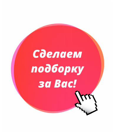
Ежедневники недатированные
Планинги и телефонные книжки
Планинги датированные
Планинги недатированные
Телефонные книжки
Еженедельники
Органайзер на ежедневник
Сумки и Рюкзаки
Сумки для планшетов и ноутбуков
Рюкзаки
Конференц-сумки
Чемоданы
Сумки для покупок промо
Несессеры и косметички
Сумки спортивные
Сумки дорожные
Портфели
Чехлы для планшетов и ноутбуков
Сумка на пояс или шею