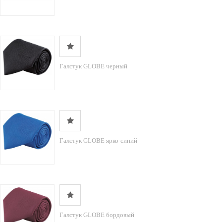
Галстук GLOBE черный
Галстук GLOBE ярко-синий
Галстук GLOBE бордовый