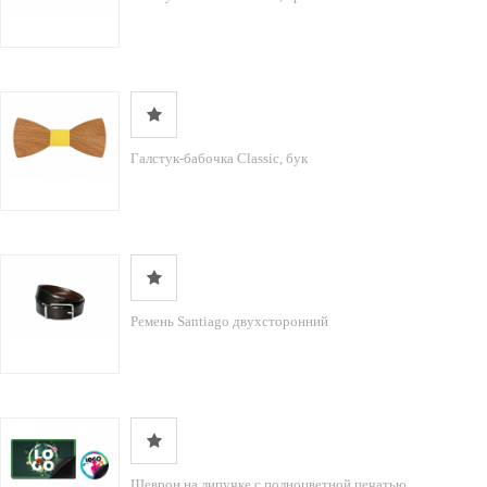
Галстук-бабочка Classic, бук
Ремень Santiago двухсторонний
Шеврон на липучке с полноцветной печатью...