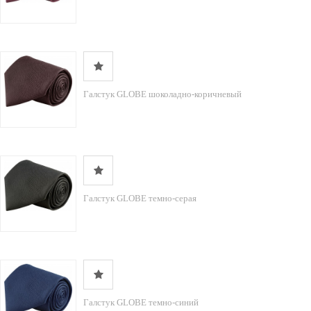
Галстук GLOBE шоколадно-коричневый
Галстук GLOBE темно-серая
Галстук GLOBE темно-синий