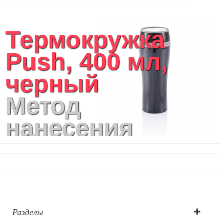
Аксессуары
Женские сумки
Термокружка
Уютный дом
Текстиль для ванной комнаты
Push, 400 мл,
Кухонные приспособления
Кухонный текстиль
черный
Ножи разделочные доски
Фоторамки и фотоальбомы
Метод
Уход за обувью
Игрушки
нанесения
Шкатулки
Декоративные подушки
логотипа:
Интерьерные подарки
Винные аксессуары оптом
тампопечать,
Свет
Природа и быт
тампопечать
Свечи и подсвечники
Садовый инвентарь
Разделы
Домашний текстиль