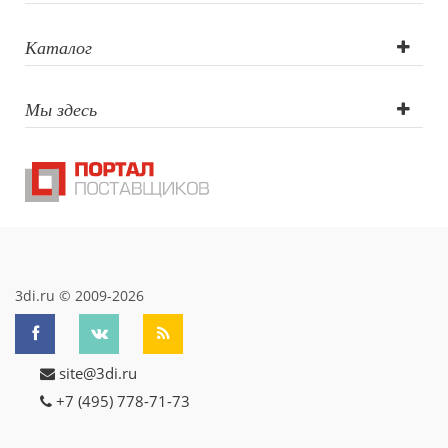
Офисные принадлежности
Каталог
Настольные аксессуары
Настольные календари
Подставки для визиток записок телефонов
Мы здесь
Канцтовары
Промо
Антистрессы
Светоотражатели
Зажигалки
Зеркала и косметички
Открывашки
Промо-мелочи
3di.ru © 2009-2026
Зонты и дождевики
Зонты-трости
Складные зонты
site@3di.ru
Дождевики
+7 (495) 778-71-73
Деловые аксессуары
Дорожные органайзеры