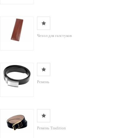
Чехол для галстуков
Ремень
Ремень Tradition