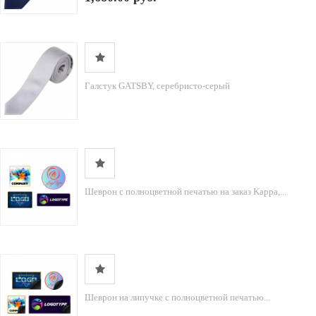
Галстук GATSBY, серебристо-серый
Шеврон с полноцветной печатью на заказ Kappa,...
Шеврон на липучке с полноцветной печатью...