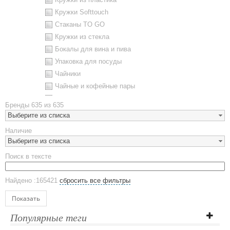
Кружки Softtouch
Стаканы TO GO
Кружки из стекла
Бокалы для вина и пива
Упаковка для посуды
Чайники
Чайные и кофейные пары
Металлическая посуда
Бренды
635 из 635
Наборы посуды
Выберите из списка
Предметы сервировки
Наличие
Стаканы
Выберите из списка
Эко кружки
Поиск в тексте
ЕВРОПОСУДА
Аксессуары
Найдено :165421
сбросить все фильтры
Ежедневники и блокноты
Блокноты
Показать
Ежедневники полудатированные
Популярные теги
Датированные ежедневники