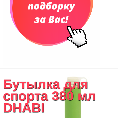
Рюкзаки
Конференц-сумки
Чемоданы
Сумки для покупок промо
Несессеры и косметички
Сумки спортивные
Сумки дорожные
Портфели
Чехлы для планшетов и ноутбуков
Сумка на пояс или шею
Аксессуары
Женские сумки
Бутылка для
Уютный дом
Текстиль для ванной комнаты
спорта 380 мл
Кухонные приспособления
Кухонный текстиль
DHABI
Ножи разделочные доски
Фоторамки и фотоальбомы
Уход за обувью