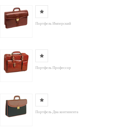
Портфель Имперский
Портфель Профессор
Портфель Два континента