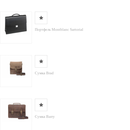
Портфель Montblanc Sartorial
Сумка Brad
Сумка Barry