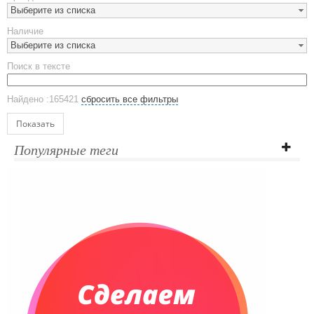
Наборы посуды
Выберите из списка
Предметы сервировки
Наличие
Стаканы
Выберите из списка
Эко кружки
Поиск в тексте
ЕВРОПОСУДА
Аксессуары
Найдено :165421
сбросить все фильтры
Ежедневники и блокноты
Блокноты
Показать
Ежедневники полудатированные
Популярные теги
Датированные ежедневники
Ежедневники недатированные
Планинги и телефонные книжки
Планинги датированные
Планинги недатированные
Телефонные книжки
Еженедельники
Органайзер на ежедневник
Сумки и Рюкзаки
Сумки для планшетов и ноутбуков