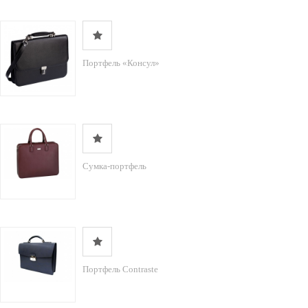
Портфель «Консул»
Сумка-портфель
Портфель Contraste