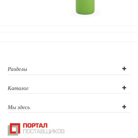
Игрушки
Шкатулки
Декоративные подушки
Интерьерные подарки
Винные аксессуары оптом
Свет
Природа и быт
Свечи и подсвечники
Садовый инвентарь
Разделы
Домашний текстиль
Офисные принадлежности
Каталог
Настольные аксессуары
Настольные календари
Подставки для визиток записок телефонов
Мы здесь
Канцтовары
Промо
Антистрессы
Светоотражатели