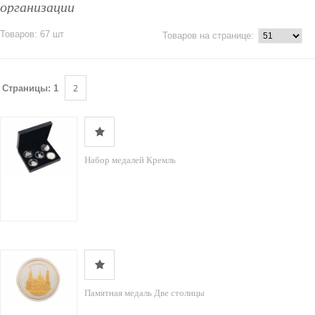
организации
Товаров: 67 шт
Товаров на странице:
2
Страницы:
1
Набор медалей Кремль
Памятная медаль Две столицы