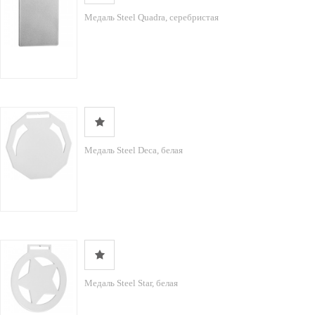
Медаль Steel Quadra, серебристая
Медаль Steel Deca, белая
Медаль Steel Star, белая