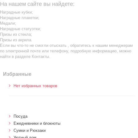
На нашем сайте вы найдете:
Наградные кубки;
Наградные плакетки;
Медали;
Наградные статуэтки;
Призы из стекла;
Призы из акрила.
Если вы что-то не смогли отыскать , обратитесь к нашим менеджерам
по электронной почте или телефону, подробную информацию, можно
найти в разделе Контакты.
Избранные
Нет избранных товаров
Посуда
Ежедневники и блокноты
Сумки и Рюкзаки
Уютный дом