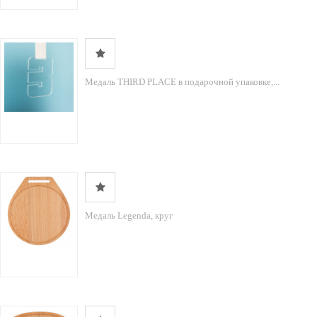
Медаль THIRD PLACE в подарочной упаковке,...
Медаль Legenda, круг