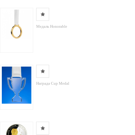
Медаль Honorable
Награда Cup Medal