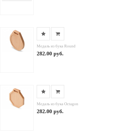
Медаль из бука Round
282.00 руб.
Медаль из бука Octagon
282.00 руб.