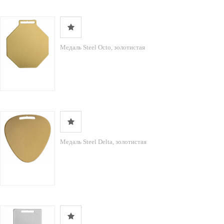
Медаль Steel Octo, золотистая
Медаль Steel Delta, золотистая