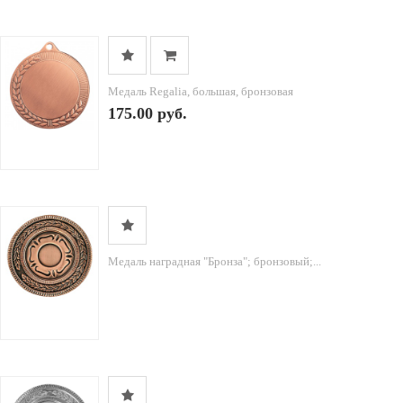
Медаль Regalia, большая, бронзовая
175.00 руб.
Медаль наградная "Бронза"; бронзовый;...