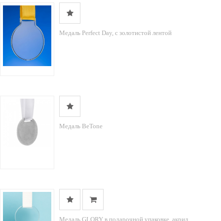
Медаль Perfect Day, с золотистой лентой
Медаль BeTone
Медаль GLORY в подарочной упаковке, акрил