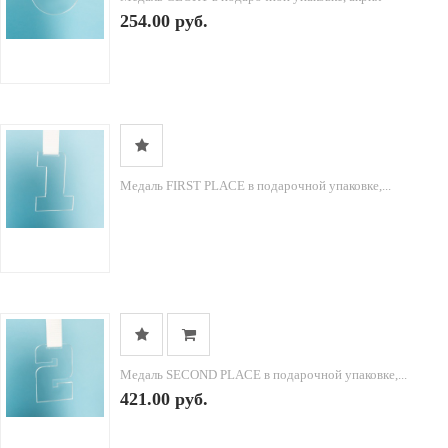
254.00 руб.
Медаль FIRST PLACE в подарочной упаковке,...
Медаль SECOND PLACE в подарочной упаковке,...
421.00 руб.