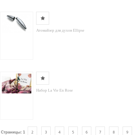
Атомайзер для духов Ellipse
Набор La Vie En Rose
2
3
4
5
6
7
8
9
Страницы:
1