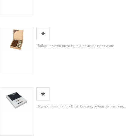
Набор: платок шерстяной, дамское портмоне
Подарочный набор Bird: брелок, ручка шариковая,...