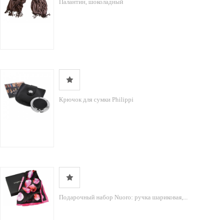
Палантин, шоколадный
Крючок для сумки Philippi
Подарочный набор Nuoro: ручка шариковая,...