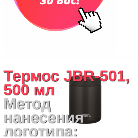
Сумки для покупок промо
Несессеры и косметички
Сумки спортивные
Сумки дорожные
Портфели
Чехлы для планшетов и ноутбуков
Сумка на пояс или шею
Аксессуары
Женские сумки
Термос JBR-501,
Уютный дом
Текстиль для ванной комнаты
500 мл
Кухонные приспособления
Кухонный текстиль
Метод
Ножи разделочные доски
Фоторамки и фотоальбомы
нанесения
Уход за обувью
Игрушки
логотипа:
Шкатулки
Декоративные подушки