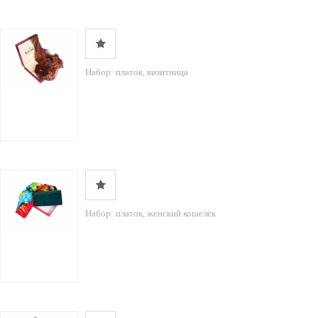
Набор: платок, визитница
Набор: платок, женский кошелёк