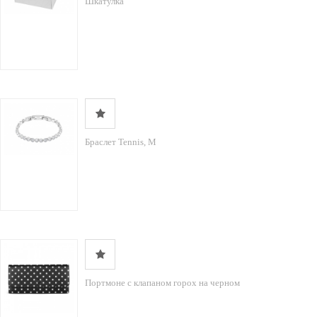
Шкатулка
Браслет Tennis, М
Портмоне с клапаном горох на черном