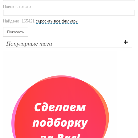
Эко кружки
Поиск в тексте
ЕВРОПОСУДА
Аксессуары
Найдено :165421
сбросить все фильтры
Ежедневники и блокноты
Блокноты
Показать
Ежедневники полудатированные
Популярные теги
Датированные ежедневники
Ежедневники недатированные
Планинги и телефонные книжки
Планинги датированные
Планинги недатированные
Телефонные книжки
Еженедельники
Органайзер на ежедневник
Сумки и Рюкзаки
Сумки для планшетов и ноутбуков
Рюкзаки
Конференц-сумки
Чемоданы