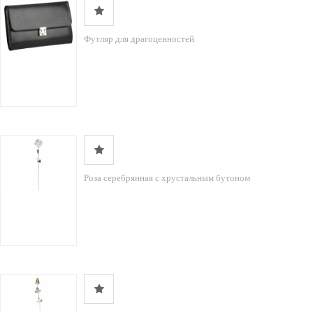
Футляр для драгоценностей
Роза серебрянная с хрустальным бутоном