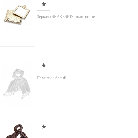
Зеркало SNAKESKIN, золотистое
Палантин, белый