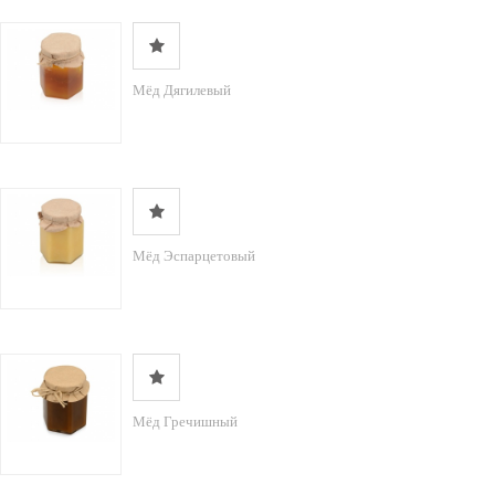
Мёд Дягилевый
Мёд Эспарцетовый
Мёд Гречишный