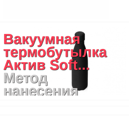
Чехлы для планшетов и ноутбуков
Сумка на пояс или шею
Аксессуары
Женские сумки
Вакуумная
Уютный дом
Текстиль для ванной комнаты
термобутылка
Кухонные приспособления
Кухонный текстиль
Актив Soft...
Ножи разделочные доски
Фоторамки и фотоальбомы
Метод
Уход за обувью
Игрушки
нанесения
Шкатулки
Декоративные подушки
логотипа: УФ
Интерьерные подарки
Винные аксессуары оптом
DTF печать, УФ-
Свет
Природа и быт