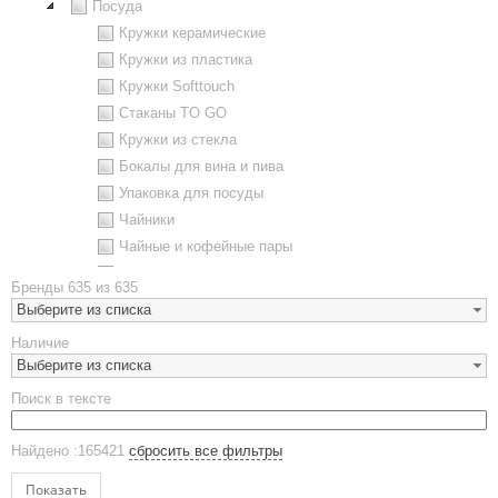
Посуда
Кружки керамические
Кружки из пластика
Кружки Softtouch
Стаканы TO GO
Кружки из стекла
Бокалы для вина и пива
Упаковка для посуды
Чайники
Чайные и кофейные пары
Металлическая посуда
Бренды
635 из 635
Наборы посуды
Выберите из списка
Предметы сервировки
Наличие
Стаканы
Выберите из списка
Эко кружки
Поиск в тексте
ЕВРОПОСУДА
Аксессуары
Найдено :165421
сбросить все фильтры
Ежедневники и блокноты
Блокноты
Показать