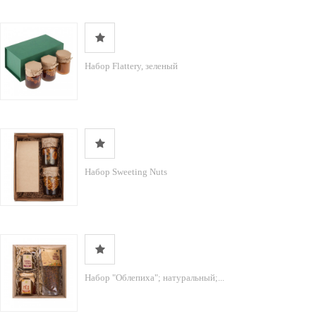
Набор Flattery, зеленый
Набор Sweeting Nuts
Набор "Облепиха"; натуральный;...