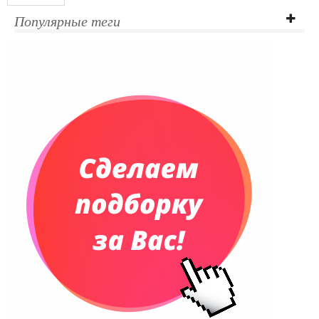
Ежедневники полудатированные
Популярные теги
Датированные ежедневники
Ежедневники недатированные
Планинги и телефонные книжки
Планинги датированные
Планинги недатированные
Телефонные книжки
Еженедельники
Органайзер на ежедневник
Сумки и Рюкзаки
Сумки для планшетов и ноутбуков
Рюкзаки
Конференц-сумки
Чемоданы
Сумки для покупок промо
Несессеры и косметички
Сумки спортивные
Сумки дорожные
Портфели