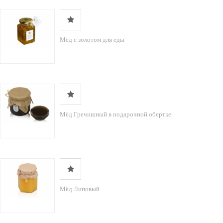
Мёд с золотом для еды
Мёд Гречишный в подарочной обертке
Мёд Липовый