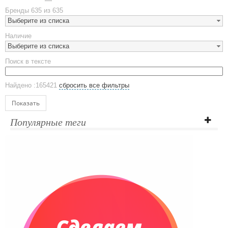
Металлическая посуда
Бренды
635 из 635
Наборы посуды
Выберите из списка
Предметы сервировки
Наличие
Стаканы
Выберите из списка
Эко кружки
Поиск в тексте
ЕВРОПОСУДА
Аксессуары
Найдено :165421
сбросить все фильтры
Ежедневники и блокноты
Блокноты
Показать
Ежедневники полудатированные
Популярные теги
Датированные ежедневники
Ежедневники недатированные
Планинги и телефонные книжки
Планинги датированные
Планинги недатированные
Телефонные книжки
Еженедельники
Органайзер на ежедневник
Сумки и Рюкзаки