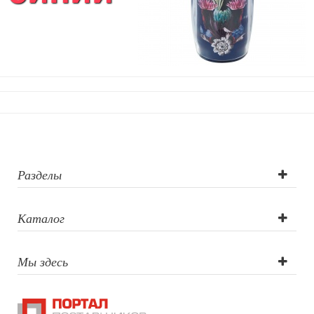
Уход за обувью
Игрушки
Шкатулки
Декоративные подушки
Интерьерные подарки
Винные аксессуары оптом
Свет
Природа и быт
Свечи и подсвечники
Садовый инвентарь
Разделы
Домашний текстиль
Офисные принадлежности
Каталог
Настольные аксессуары
Настольные календари
Подставки для визиток записок телефонов
Мы здесь
Канцтовары
Промо
Антистрессы