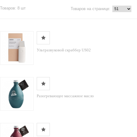
Товаров: 8 шт
Товаров на странице:
Ультразвуковой скраббер US02
Разогревающее массажное масло