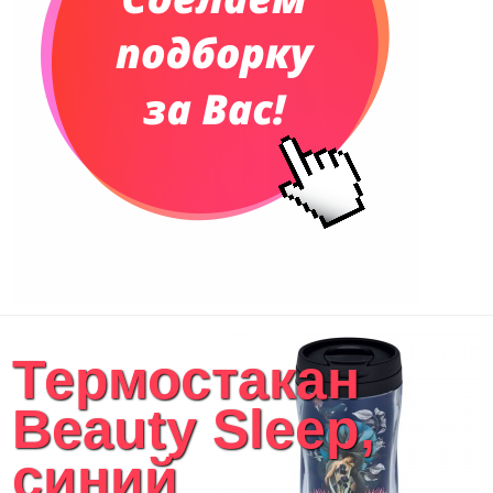
Сумки для планшетов и ноутбуков
Рюкзаки
Конференц-сумки
Чемоданы
Сумки для покупок промо
Несессеры и косметички
Сумки спортивные
Сумки дорожные
Портфели
Чехлы для планшетов и ноутбуков
Сумка на пояс или шею
Аксессуары
Женские сумки
Термостакан
Уютный дом
Текстиль для ванной комнаты
Beauty Sleep,
Кухонные приспособления
Кухонный текстиль
синий
Ножи разделочные доски
Фоторамки и фотоальбомы