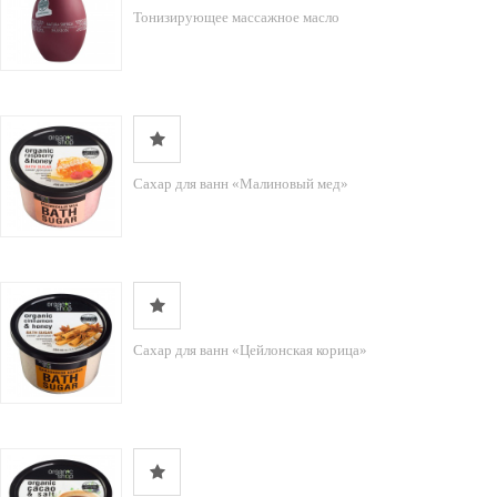
Тонизирующее массажное масло
Сахар для ванн «Малиновый мед»
Сахар для ванн «Цейлонская корица»