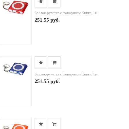
Брелок-рулетка с фонариком Книга, 1м
251.55 руб.
Брелок-рулетка с фонариком Книга, 1м
251.55 руб.