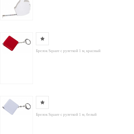
Брелок Square с рулеткой 1 м, красный
Брелок Square с рулеткой 1 м, белый