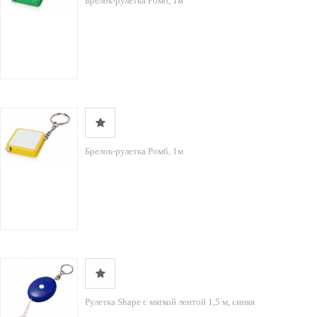
Брелок-рулетка Ромб, 1м
Брелок-рулетка Ромб, 1м
Рулетка Shape с мягкой лентой 1,5 м, синяя