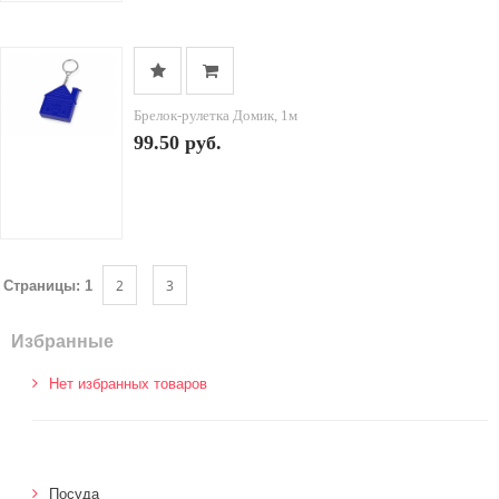
Брелок-рулетка Домик, 1м
99.50 руб.
2
3
Страницы:
1
Избранные
Нет избранных товаров
Посуда