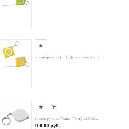
Брелок-рулетка (1м) с фонариком; желтая,...
Брелок-рулетка "Капля" (1 м); 5х3,7х1...
100.00 руб.