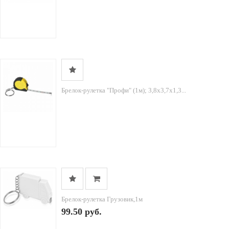
Брелок-рулетка "Профи" (1м); 3,8х3,7х1,3...
Брелок-рулетка Грузовик,1м
99.50 руб.