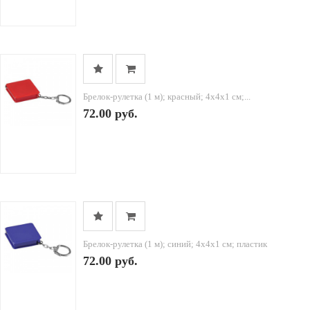
Брелок-рулетка (1 м); красный; 4х4х1 см;...
72.00 руб.
Брелок-рулетка (1 м); синий; 4х4х1 см; пластик
72.00 руб.