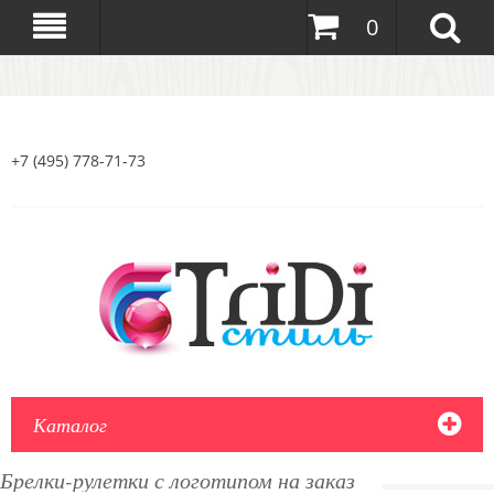
0
+7 (495) 778-71-73
Каталог
Брелки-рулетки с логотипом на заказ