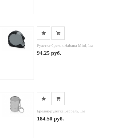
Рулетка-брелок Habana Mini, 1м
94.25 руб.
Брелок-рулетка Баррель, 1м
184.50 руб.