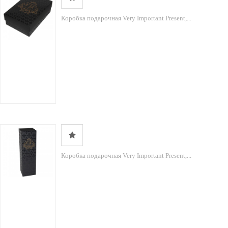
Коробка подарочная Very Important Present,...
Коробка подарочная Very Important Present,...