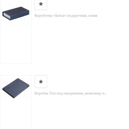
Коробочка «Блеск» подарочная, синяя
Коробка Trio под ежедневник, визитницу и...