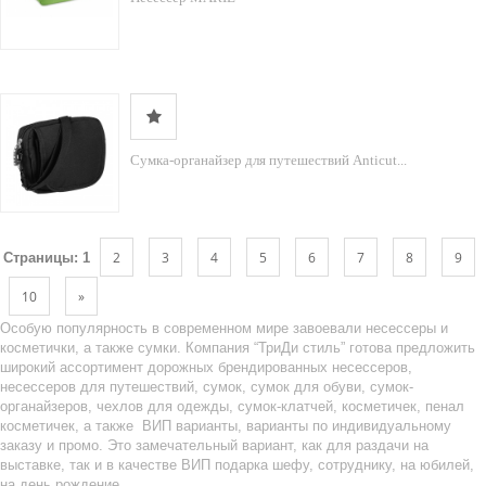
Сумка-органайзер для путешествий Anticut...
2
3
4
5
6
7
8
9
Страницы:
1
10
»
Особую популярность в современном мире завоевали несессеры и
косметички, а также сумки. Компания “ТриДи стиль” готова предложить
широкий ассортимент дорожных брендированных несессеров,
несессеров для путешествий, сумок, сумок для обуви, сумок-
органайзеров, чехлов для одежды, сумок-клатчей, косметичек, пенал
косметичек, а также ВИП варианты, варианты по индивидуальному
заказу и промо. Это замечательный вариант, как для раздачи на
выставке, так и в качестве ВИП подарка шефу, сотруднику, на юбилей,
на день рождение.