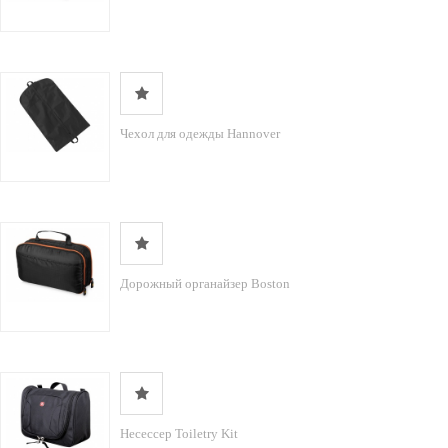
Чехол для одежды Hannover
Дорожный органайзер Boston
Несессер Toiletry Kit