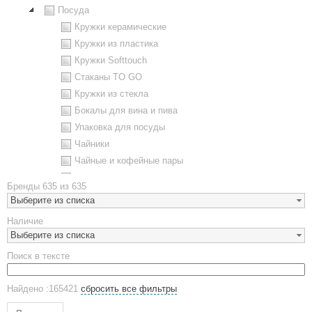
Посуда
Кружки керамические
Кружки из пластика
Кружки Softtouch
Стаканы TO GO
Кружки из стекла
Бокалы для вина и пива
Упаковка для посуды
Чайники
Чайные и кофейные пары
Металлическая посуда
Бренды
635 из 635
Наборы посуды
Выберите из списка
Предметы сервировки
Наличие
Стаканы
Выберите из списка
Эко кружки
Поиск в тексте
ЕВРОПОСУДА
Аксессуары
Найдено :165421
сбросить все фильтры
Ежедневники и блокноты
Блокноты