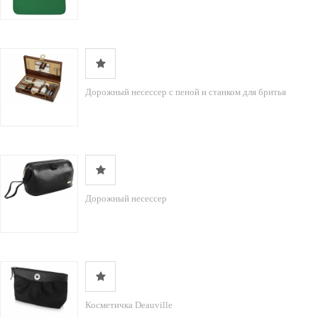
Дорожный несессер с пеной и станком для бритья
Дорожный несессер
Косметичка Deauville