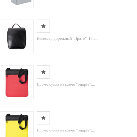
Несессер дорожный "Прато", 17,5...
Промо сумка на плечо "Simple";...
Промо сумка на плечо "Simple";...