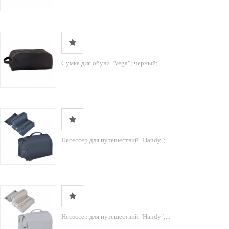
Сумка для обуви "Vega"; черный;...
Несессер для путешествий "Handy";...
Несессер для путешествий "Handy";...