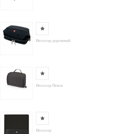
Несессер дорожный
Несессер Пенси
Несессер