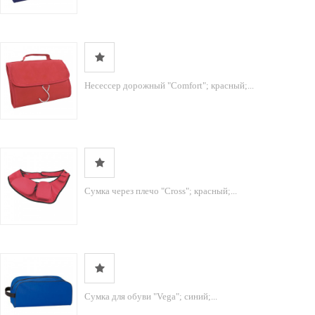
Несессер дорожный "Comfort"; красный;...
Сумка через плечо "Cross"; красный;...
Сумка для обуви "Vega"; синий;...