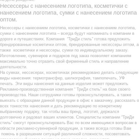
Несессеры с нанесением логотипа, косметички с
нанесением логотипа, сумки с нанесением логотипа
оптом.
Несессеры с нанесением логотипа, косметички с нанесением логотипа,
сумки с нанесением логотипа – всегда будут напоминать о компании в
дороге и путешествиях. Компания “ТриДи стиль” готова предложить
брендированные косметички оптом, брендированные несессеры оптом, а
также косметички и несессеры, сумки по индивидуальному заказу.
Изготовление, сувениров и подарков под заказ позволяет компаниям
максимально точно отразить свой фирменный стиль и направление
деятельности.
На сумках, нессесерах, косметичках рекомендовано делать следующие
виды нанесения: термотрансфер, шелкография, тампопечать, УФ
печать. Эти виды нанесения на данные изделия может предложить
Рекламно-производственная компания “ ТриДи стиль” на базе своего
производства. Наши сотрудники готовы проконсультировать, а также
выехать с образцами данной продукции в офис к заказчику, рассказать о
всех тонкостях нанесения и дать рекомендацию по конкретному
выбранному подарку, так чтобы ваш бренд, логотип, держался
долговечно и радовал ваших клиентов. Специалисты компании “ТриДи
стиль” смогут проконсультировать Вас по всем имеющимся вопросам в
области рекламно-сувенирной продукции, а также всегда готовы Вам
помочь в разрешении ситуаций различной сложности, посоветовать