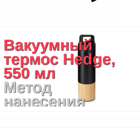
Портфели
Чехлы для планшетов и ноутбуков
Сумка на пояс или шею
Аксессуары
Женские сумки
Вакуумный
Уютный дом
Текстиль для ванной комнаты
термос Hedge,
Кухонные приспособления
Кухонный текстиль
550 мл
Ножи разделочные доски
Фоторамки и фотоальбомы
Метод
Уход за обувью
Игрушки
нанесения
Шкатулки
Декоративные подушки
логотипа:
Интерьерные подарки
Винные аксессуары оптом
Гравировка
Свет
Природа и быт