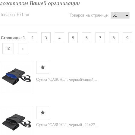
логотипом Вашей организации
Товаров: 671 шт
Товаров на странице:
2
3
4
5
6
7
8
9
Страницы:
1
10
»
Cумка "CASUAL" , черный/синий,...
Cумка "CASUAL" , черный , 21х27...