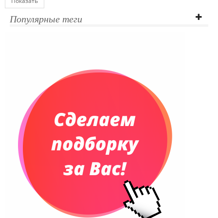
Показать
Ежедневники полудатированные
Популярные теги
Датированные ежедневники
Ежедневники недатированные
Планинги и телефонные книжки
Планинги датированные
Планинги недатированные
Телефонные книжки
Еженедельники
Органайзер на ежедневник
Сумки и Рюкзаки
Сумки для планшетов и ноутбуков
Рюкзаки
Конференц-сумки
Чемоданы
Сумки для покупок промо
Несессеры и косметички
Сумки спортивные
Сумки дорожные