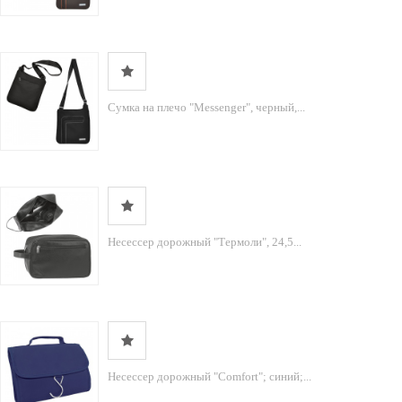
Сумка на плечо "Messenger", черный,...
Несессер дорожный "Термоли", 24,5...
Несессер дорожный "Comfort"; синий;...