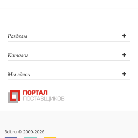
лазерная
гравировка,
тампопечать,
Разделы
круговая
Каталог
гравировка 360°
Мы здесь
3di.ru © 2009-2026