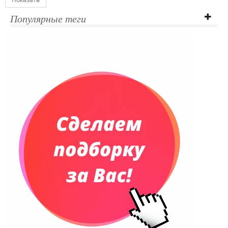
Ежедневники полудатированные
Популярные теги
Датированные ежедневники
Ежедневники недатированные
Планинги и телефонные книжки
Планинги датированные
Планинги недатированные
Телефонные книжки
Еженедельники
Органайзер на ежедневник
Сумки и Рюкзаки
Сумки для планшетов и ноутбуков
Рюкзаки
Конференц-сумки
Чемоданы
Сумки для покупок промо
Несессеры и косметички
Сумки спортивные
Сумки дорожные