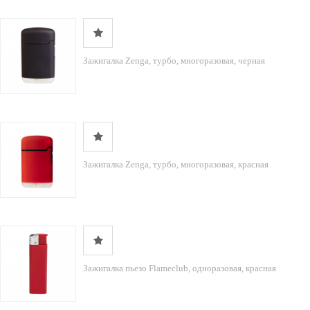
Зажигалка Zenga, турбо, многоразовая, черная
Зажигалка Zenga, турбо, многоразовая, красная
Зажигалка пьезо Flameclub, одноразовая, красная