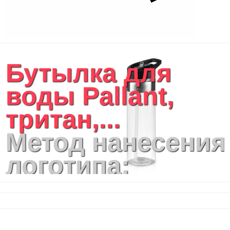
Портфели
Чехлы для планшетов и ноутбуков
Сумка на пояс или шею
Аксессуары
Женские сумки
Бутылка для
Уютный дом
Текстиль для ванной комнаты
воды Pallant,
Кухонные приспособления
Кухонный текстиль
тритан,...
Ножи разделочные доски
Фоторамки и фотоальбомы
Метод нанесения
Уход за обувью
Игрушки
логотипа:
Шкатулки
Декоративные подушки
Тампопечать,
Интерьерные подарки
Винные аксессуары оптом
Гравировка
Свет
Природа и быт