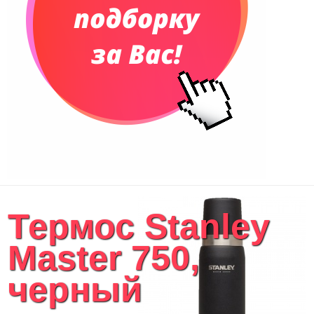
Рюкзаки
Конференц-сумки
Чемоданы
Сумки для покупок промо
Несессеры и косметички
Сумки спортивные
Сумки дорожные
Портфели
Чехлы для планшетов и ноутбуков
Сумка на пояс или шею
Аксессуары
Женские сумки
Термос Stanley
Уютный дом
Текстиль для ванной комнаты
Master 750,
Кухонные приспособления
Кухонный текстиль
черный
Ножи разделочные доски
Фоторамки и фотоальбомы