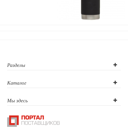
Уход за обувью
Игрушки
Шкатулки
Декоративные подушки
Интерьерные подарки
Винные аксессуары оптом
Свет
Природа и быт
Свечи и подсвечники
Садовый инвентарь
Разделы
Домашний текстиль
Офисные принадлежности
Каталог
Настольные аксессуары
Настольные календари
Подставки для визиток записок телефонов
Мы здесь
Канцтовары
Промо
Антистрессы
Светоотражатели