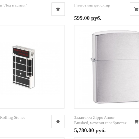
а "Лед и пламя"
Гильотина для сигар
599.00 руб.
Rolling Stones
Зажигалка Zippo Armor
Brushed, матовая серебристая
5,780.00 руб.