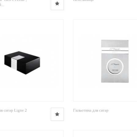
...
я сигар Ligne 2
Гильотина для сигар