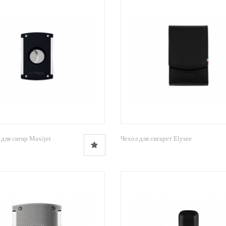
для сигар Maxijet
Чехол для сигарет Elysee