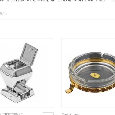
28 шт
а "ПЕРСТЕНЬ";
Пепельница