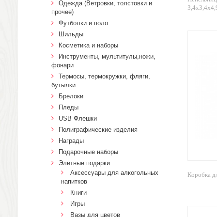
Одежда (Ветровки, толстовки и
3,4х3,4х4,9
прочее)
Футболки и поло
Шильды
Косметика и наборы
Инструменты, мультитулы,ножи,
фонари
Термосы, термокружки, фляги,
бутылки
Брелоки
Пледы
USB Флешки
Полиграфические изделия
Награды
Подарочные наборы
Элитные подарки
Аксессуары для алкогольных
Коробка дл
напитков
Книги
Игры
Вазы для цветов