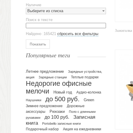
Предметы сервировки
Наличие
Стаканы
Выберите из списка
Эко кружки
Поиск в тексте
ЕВРОПОСУДА
Аксессуары
Зажигалка
Найдено :165421
сбросить все фильтры
Ежедневники и блокноты
Блокноты
Показать
Ежедневники полудатированные
Популярные теги
Датированные ежедневники
Ежедневники недатированные
Летнее предложение
Планинги и телефонные книжки
Зарядные устройства,
акция
Зарядные станции
Теплые подарки
Планинги датированные
Недорогие офисные
Планинги недатированные
мелочи
Новый год
Аудио-колонка
Телефонные книжки
до 500 руб.
Green
Еженедельники
Наушники
Зимнее предложение
Дорожные
Органайзер на ежедневник
Рюкзаки
аксессуары
Поло с длинными
Сумки и Рюкзаки
до 100 руб.
Записная
рукавами
Сумки для планшетов и ноутбуков
книга
Portobello записные книги
Рюкзаки
Подарочный набор
Акция на ежедневники