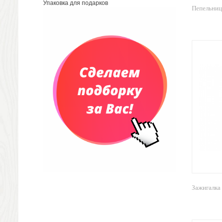
Упаковка для подарков
Конференц-сумки
Пепельниц
Чемоданы
Сумки для покупок промо
Несессеры и косметички
Сумки спортивные
Сумки дорожные
Портфели
Чехлы для планшетов и ноутбуков
Сумка на пояс или шею
Аксессуары
Женские сумки
Уютный дом
Текстиль для ванной комнаты
Кухонные приспособления
Кухонный текстиль
Ножи разделочные доски
Зажигалка 
Фоторамки и фотоальбомы
Уход за обувью
Игрушки