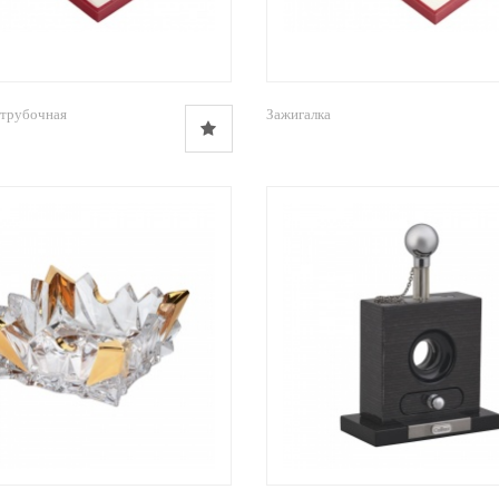
 трубочная
Зажигалка