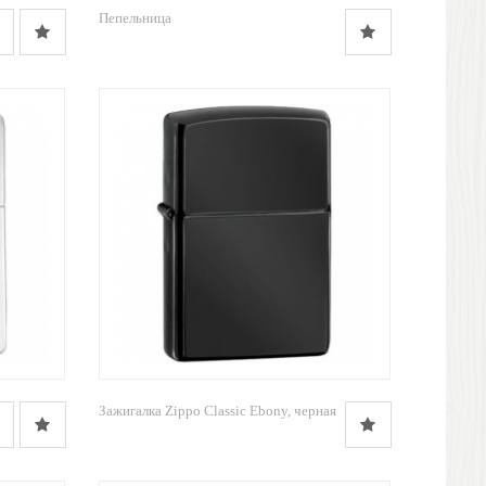
Пепельница
Зажигалка Zippo Classic Ebony, черная