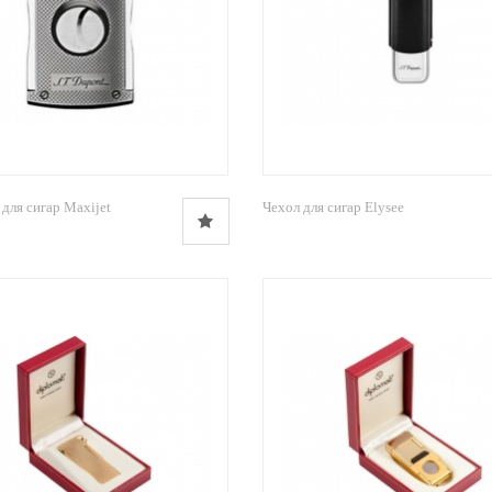
для сигар Maxijet
Чехол для сигар Elysee