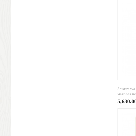
Шкатулки
Декоративные подушки
Интерьерные подарки
Винные аксессуары оптом
Свет
Природа и быт
Свечи и подсвечники
Садовый инвентарь
Домашний текстиль
Офисные принадлежности
Настольные аксессуары
Настольные календари
Зажигалка 
Подставки для визиток записок телефонов
матовая ч
Канцтовары
5,630.0
Промо
Антистрессы
Светоотражатели
Зажигалки