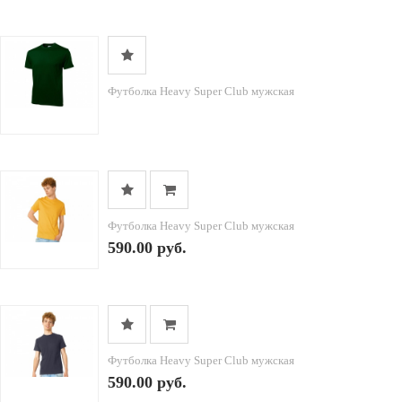
Футболка Heavy Super Club мужская
Футболка Heavy Super Club мужская
590.00 руб.
Футболка Heavy Super Club мужская
590.00 руб.