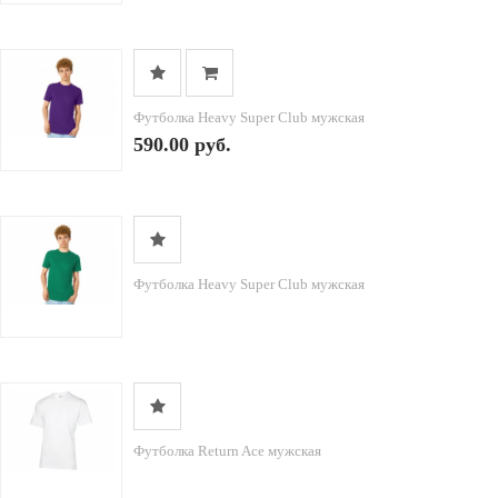
Футболка Heavy Super Club мужская
590.00 руб.
Футболка Heavy Super Club мужская
Футболка Return Ace мужская