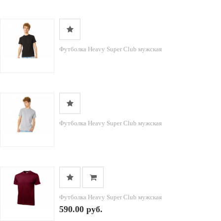
Футболка Heavy Super Club мужская
Футболка Heavy Super Club мужская
Футболка Heavy Super Club мужская
590.00 руб.