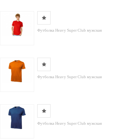
Футболка Heavy Super Club мужская
Футболка Heavy Super Club мужская
Футболка Heavy Super Club мужская