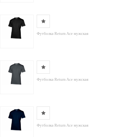
Футболка Return Ace мужская
Футболка Return Ace мужская
Футболка Return Ace мужская