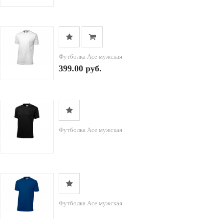
Футболка Ace мужская
399.00 руб.
Футболка Ace мужская
Футболка Ace мужская