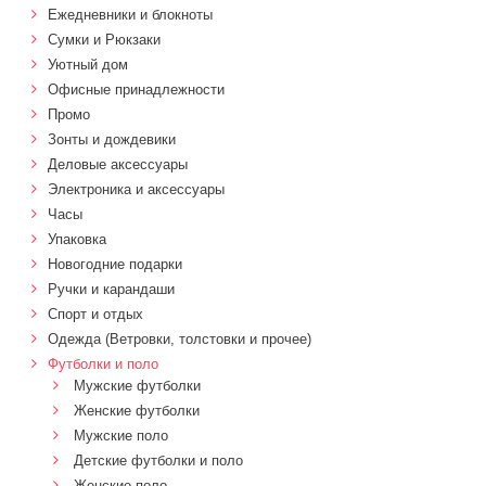
Ежедневники и блокноты
Сумки и Рюкзаки
Уютный дом
Офисные принадлежности
Промо
Зонты и дождевики
Деловые аксессуары
Электроника и аксессуары
Часы
Упаковка
Новогодние подарки
Ручки и карандаши
Спорт и отдых
Одежда (Ветровки, толстовки и прочее)
Футболки и поло
Мужские футболки
Женские футболки
Мужские поло
Детские футболки и поло
Женские поло