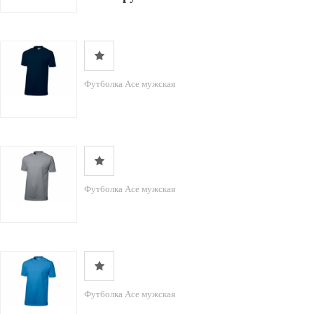
Футболка Ace мужская
Футболка Ace мужская
Футболка Ace мужская