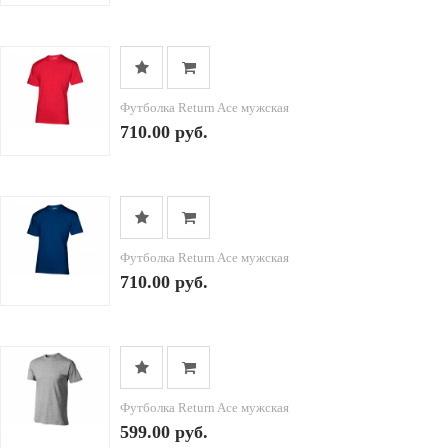
Футболка Return Ace мужская
710.00 руб.
Футболка Return Ace мужская
710.00 руб.
Футболка Return Ace мужская
599.00 руб.