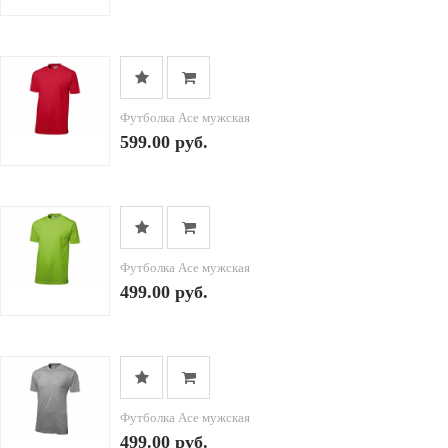
Футболка Ace мужская
599.00 руб.
Футболка Ace мужская
499.00 руб.
Футболка Ace мужская
499.00 руб.