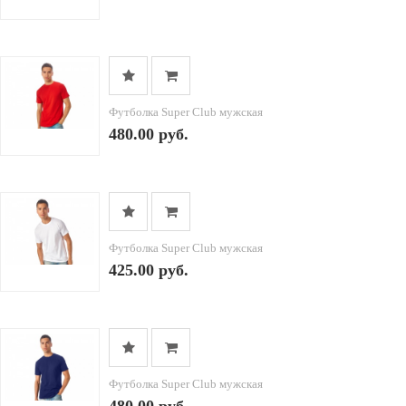
Футболка Super Club мужская
480.00 руб.
Футболка Super Club мужская
425.00 руб.
Футболка Super Club мужская