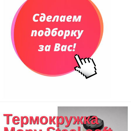
Еженедельники
Органайзер на ежедневник
Сумки и Рюкзаки
Сумки для планшетов и ноутбуков
Рюкзаки
Конференц-сумки
Чемоданы
Сумки для покупок промо
Несессеры и косметички
Сумки спортивные
Сумки дорожные
Портфели
Чехлы для планшетов и ноутбуков
Сумка на пояс или шею
Аксессуары
Женские сумки
Термокружка
Уютный дом
Текстиль для ванной комнаты
Кухонные приспособления