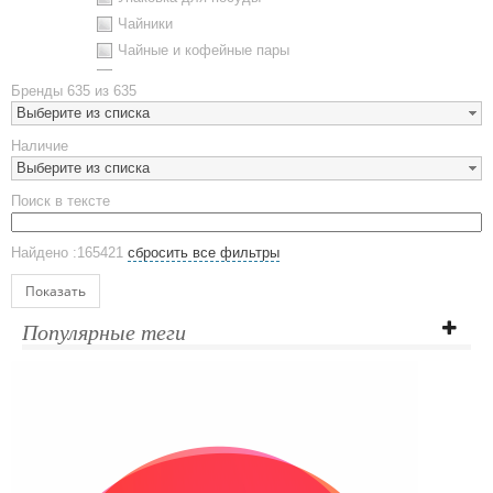
Чайники
Чайные и кофейные пары
Металлическая посуда
Бренды
635 из 635
Наборы посуды
Выберите из списка
Предметы сервировки
Наличие
Стаканы
Выберите из списка
Эко кружки
Поиск в тексте
ЕВРОПОСУДА
Аксессуары
Найдено :165421
сбросить все фильтры
Ежедневники и блокноты
Блокноты
Показать
Ежедневники полудатированные
Популярные теги
Датированные ежедневники
Ежедневники недатированные
Планинги и телефонные книжки
Планинги датированные
Планинги недатированные
Телефонные книжки