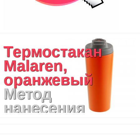
Термостакан
Malaren,
оранжевый
Метод
нанесения
логотипа: УФ-
печать,