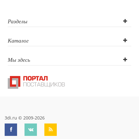
Гравировка по
окружности,
Разделы
Лазерная
Каталог
гравировка,
Мы здесь
Тампопечать
3di.ru © 2009-2026