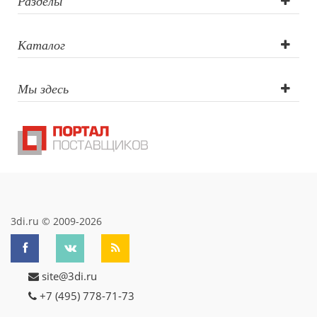
Тампопечать по
Разделы
силиконовому и
Каталог
прорезиненному
Мы здесь
покрытию,
(Корпус стакана
по окружности):
LA: Лазерная
гравировка по
3di.ru © 2009-2026
окружности,
site@3di.ru
(Корпус стакана
+7 (495) 778-71-73