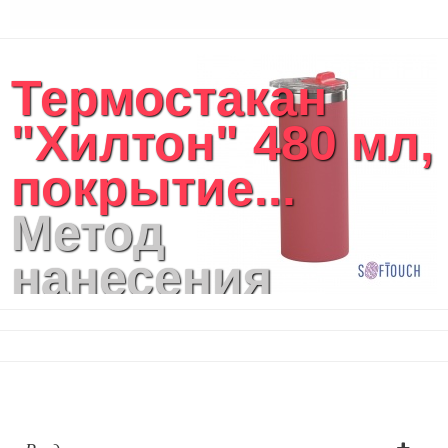
Термостакан
"Хилтон" 480 мл,
покрытие...
Метод
нанесения
логотипа:
(Корпус стакана
середина): Р: