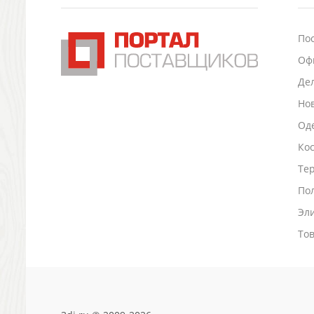
Подставки для визиток записок телефонов
Канцтовары
По
Промо
Оф
Антистрессы
Светоотражатели
Де
Зажигалки
Но
Зеркала и косметички
Оде
Открывашки
Ко
Промо-мелочи
Зонты и дождевики
Тер
Зонты-трости
По
Складные зонты
Эл
Дождевики
Деловые аксессуары
То
Дорожные органайзеры
Обложки для документов
Зажимы для купюр
Папки, блокноты