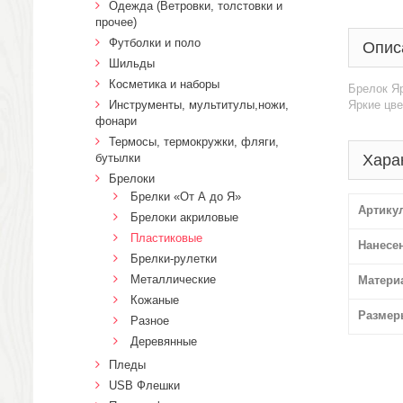
Одежда (Ветровки, толстовки и
прочее)
Футболки и поло
Опис
Шильды
Косметика и наборы
Брелок Яр
Инструменты, мультитулы,ножи,
Яркие цве
фонари
Термосы, термокружки, фляги,
бутылки
Хара
Брелоки
Брелки «От А до Я»
Артику
Брелоки акриловые
Пластиковые
Нанесе
Брелки-рулетки
Металлические
Матери
Кожаные
Размер
Разное
Деревянные
Пледы
USB Флешки