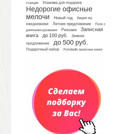
Планинги недатированные
Упаковка для подарков
станции
Телефонные книжки
Недорогие офисные
Еженедельники
мелочи
Новый год
Акция на
Органайзер на ежедневник
Летнее предложение
ежедневники
Поло с
Записная
Сумки и Рюкзаки
Рюкзаки
длинными рукавами
книга
до 100 руб.
Зимнее
Сумки для планшетов и ноутбуков
до 500 руб.
Рюкзаки
предложение
Подарочный набор
Portobello записные книги
Конференц-сумки
Чемоданы
Сумки для покупок промо
Несессеры и косметички
Сумки спортивные
Сумки дорожные
Портфели
Чехлы для планшетов и ноутбуков
Сумка на пояс или шею
Аксессуары
Женские сумки
Уютный дом