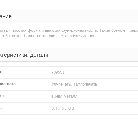
ание
лык - простая форма и высокая функциональность. Такие брелоки прек
та брелоков Ярлык позволяют легко различить их.
ктеристики, детали
л
709551
ние лого
УФ-печать, Тампопечать
ал
винил/металл
ы
3,4 х 6 х 0,3