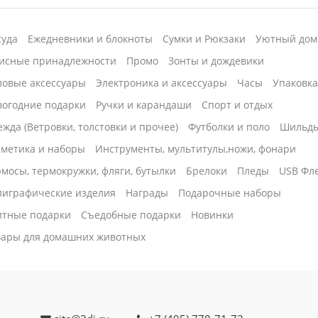
суда
Ежедневники и блокноты
Сумки и Рюкзаки
Уютный дом
исные принадлежности
Промо
Зонты и дождевики
ловые аксессуары
Электроника и аксессуары
Часы
Упаковк
вогодние подарки
Ручки и карандаши
Спорт и отдых
жда (Ветровки, толстовки и прочее)
Футболки и поло
Шильд
сметика и наборы
Инструменты, мультитулы,ножи, фонари
мосы, термокружки, фляги, бутылки
Брелоки
Пледы
USB Фл
лиграфические изделия
Награды
Подарочные наборы
итные подарки
Cъедобные подарки
Новинки
вары для домашних животных