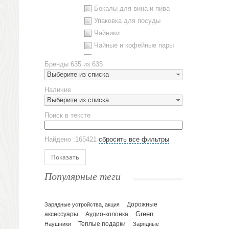
Бокалы для вина и пива
Упаковка для посуды
Чайники
Чайные и кофейные пары
Металлическая посуда
Бренды
635 из 635
Наборы посуды
Выберите из списка
Предметы сервировки
Наличие
Стаканы
Выберите из списка
Эко кружки
Поиск в тексте
ЕВРОПОСУДА
Аксессуары
Найдено :165421
сбросить все фильтры
Ежедневники и блокноты
Блокноты
Показать
Ежедневники полудатированные
Популярные теги
Датированные ежедневники
Ежедневники недатированные
Планинги и телефонные книжки
Зарядные устройства, акция
Дорожные
Green
аксессуары
Аудио-колонка
Планинги датированные
Наушники
Теплые подарки
Зарядные