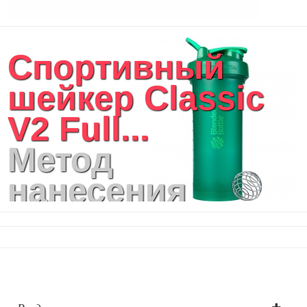
Спортивный
шейкер Classic
V2 Full...
Метод
нанесения
логотипа:
Тампопечать