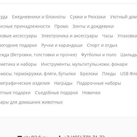
суда
Ежедневники и блокноты
Сумки и Рюкзаки
Уютный дом
исные принадлежности
Промо
Зонты и дождевики
ловые аксессуары
Электроника и аксессуары
Часы
Упаковк
вогодние подарки
Ручки и карандаши
Спорт и отдых
жда (Ветровки, толстовки и прочее)
Футболки и поло
Шильд
сметика и наборы
Инструменты, мультитулы,ножи, фонари
мосы, термокружки, фляги, бутылки
Брелоки
Пледы
USB Фл
лиграфические изделия
Награды
Подарочные наборы
итные подарки
Cъедобные подарки
Новинки
вары для домашних животных