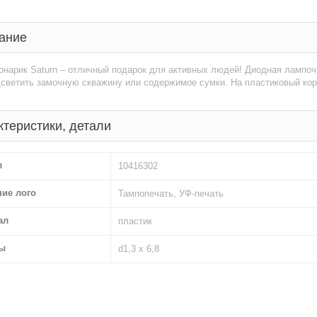
ание
нарик Saturn – отличный подарок для активных людей! Диодная лампоч
дсветить замочную скважину или содержимое сумки. На пластиковый ко
ктеристики, детали
л
10416302
ние лого
Тампопечать, УФ-печать
ал
пластик
ы
d1,3 х 6,8