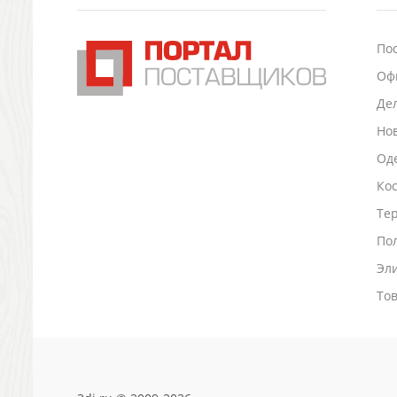
Подставки для визиток записок телефонов
Канцтовары
По
Промо
Оф
Антистрессы
Светоотражатели
Де
Зажигалки
Но
Зеркала и косметички
Оде
Открывашки
Ко
Промо-мелочи
Зонты и дождевики
Тер
Зонты-трости
По
Складные зонты
Эл
Дождевики
Деловые аксессуары
То
Дорожные органайзеры
Обложки для документов
Зажимы для купюр
Папки, блокноты