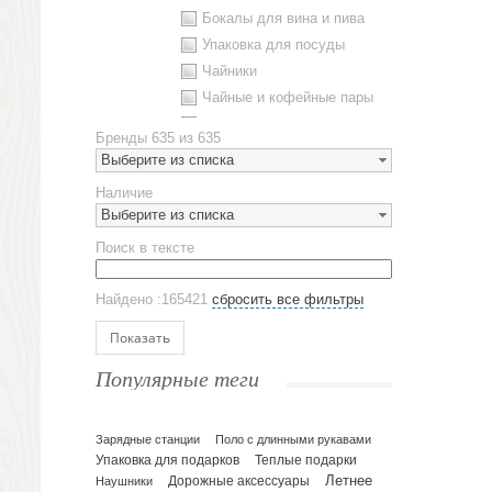
Бокалы для вина и пива
Упаковка для посуды
Чайники
Чайные и кофейные пары
Металлическая посуда
Бренды
635 из 635
Наборы посуды
Выберите из списка
Предметы сервировки
Наличие
Стаканы
Выберите из списка
Эко кружки
Поиск в тексте
ЕВРОПОСУДА
Аксессуары
Найдено :165421
сбросить все фильтры
Ежедневники и блокноты
Блокноты
Показать
Ежедневники полудатированные
Популярные теги
Датированные ежедневники
Ежедневники недатированные
Планинги и телефонные книжки
Зарядные станции
Поло с длинными рукавами
Упаковка для подарков
Теплые подарки
Планинги датированные
Летнее
Наушники
Дорожные аксессуары