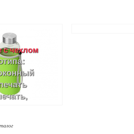
 c чехлом
отипа:
локонный
печать
печать,
смолой, УФ-
ер,
талог