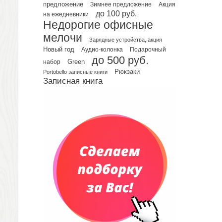
Планинги недатированные
предложение
Зимнее предложение
Акция
Телефонные книжки
до 100 руб.
на ежедневники
Недорогие офисные
Еженедельники
мелочи
Органайзер на ежедневник
Зарядные устройства, акция
Сумки и Рюкзаки
Новый год
Подарочный
Аудио-колонка
до 500 руб.
Сумки для планшетов и ноутбуков
Green
набор
Рюкзаки
Рюкзаки
Portobello записные книги
Записная книга
Конференц-сумки
Чемоданы
Сумки для покупок промо
Несессеры и косметички
Сумки спортивные
Сумки дорожные
Портфели
Чехлы для планшетов и ноутбуков
Сумка на пояс или шею
Аксессуары
Женские сумки
Уютный дом