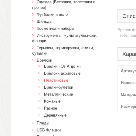
Одежда (Ветровки, толстовки и
прочее)
Футболки и поло
Опис
Шильды
Косметика и наборы
Брелок-фо
Инструменты, мультитулы,ножи,
чтобы по
фонари
Термосы, термокружки, фляги,
бутылки
Хара
Брелоки
Брелки «От А до Я»
Артику
Брелоки акриловые
Пластиковые
Нанесе
Брелки-рулетки
Металлические
Матери
Кожаные
Размер
Разное
Деревянные
Пледы
USB Флешки