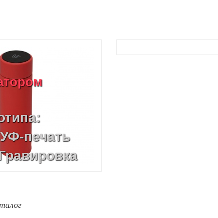
катором
отипа:
 УФ-печать
 Гравировка
вка круговая
талог