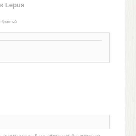
к Lepus
ребристый
нительного света. Кнопка включения. Для включения