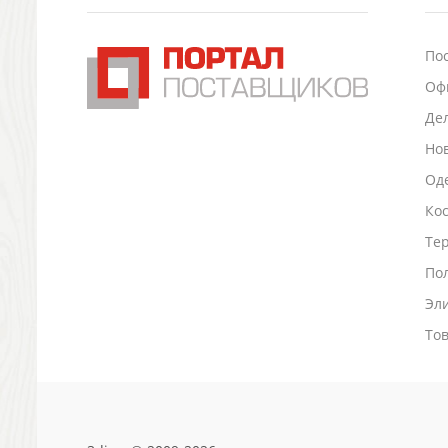
Подставки для визиток записок телефонов
Канцтовары
По
Промо
Оф
Антистрессы
Светоотражатели
Де
Зажигалки
Но
Зеркала и косметички
Оде
Открывашки
Промо-мелочи
Ко
Зонты и дождевики
Тер
Зонты-трости
По
Складные зонты
Эл
Дождевики
Деловые аксессуары
То
Дорожные органайзеры
Обложки для документов
Зажимы для купюр
Папки, блокноты