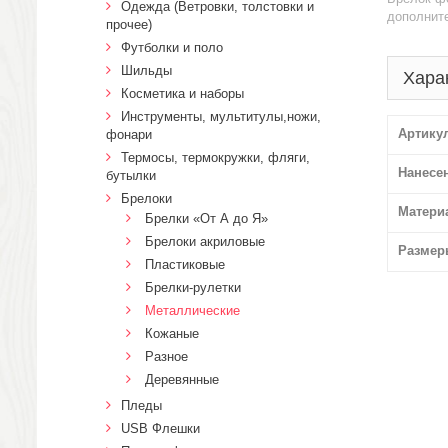
Одежда (Ветровки, толстовки и
дополните
прочее)
Футболки и поло
Шильды
Хара
Косметика и наборы
Инструменты, мультитулы,ножи,
Артику
фонари
Термосы, термокружки, фляги,
Нанесе
бутылки
Брелоки
Матери
Брелки «От А до Я»
Брелоки акриловые
Размер
Пластиковые
Брелки-рулетки
Металлические
Кожаные
Разное
Деревянные
Пледы
USB Флешки