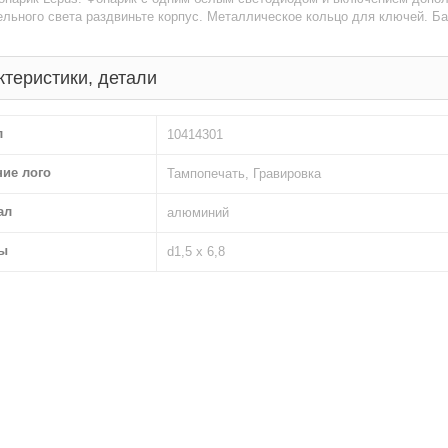
льного света раздвиньте корпус. Металлическое кольцо для ключей. Б
ктеристики, детали
л
10414301
ние лого
Тампопечать, Гравировка
ал
алюминий
ы
d1,5 х 6,8