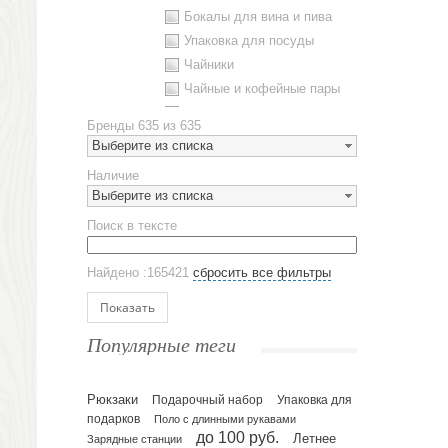
Бокалы для вина и пива
Упаковка для посуды
Чайники
Чайные и кофейные пары
Металлическая посуда
Бренды
635 из 635
Наборы посуды
Выберите из списка
Предметы сервировки
Наличие
Стаканы
Выберите из списка
Эко кружки
Поиск в тексте
ЕВРОПОСУДА
Аксессуары
Найдено :165421
сбросить все фильтры
Ежедневники и блокноты
Блокноты
Показать
Ежедневники полудатированные
Популярные теги
Датированные ежедневники
Ежедневники недатированные
Рюкзаки
Подарочный набор
Упаковка для
Планинги и телефонные книжки
подарков
Поло с длинными рукавами
Планинги датированные
до 100 руб.
Летнее
Зарядные станции