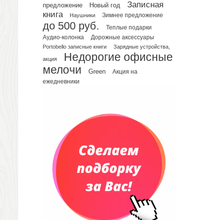
Планинги недатированные
Записная
предложение
Новый год
Телефонные книжки
книга
Зимнее предложение
Наушники
до 500 руб.
Еженедельники
Теплые подарки
Органайзер на ежедневник
Аудио-колонка
Дорожные аксессуары
Portobello записные книги
Зарядные устройства,
Сумки и Рюкзаки
Недорогие офисные
Сумки для планшетов и ноутбуков
акция
мелочи
Рюкзаки
Green
Акция на
ежедневники
Конференц-сумки
Чемоданы
Сумки для покупок промо
Несессеры и косметички
Сумки спортивные
Сумки дорожные
Портфели
Чехлы для планшетов и ноутбуков
Сумка на пояс или шею
Аксессуары
Женские сумки
Уютный дом