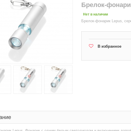
Брелок-фонари
Нет в наличии
Брелок-фонарик Lepus, се
В избранное
ание
онарик Lepus. Фонарик с одним белым светодиодом и включением допол