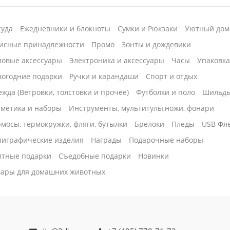
суда
Ежедневники и блокноты
Сумки и Рюкзаки
Уютный дом
исные принадлежности
Промо
Зонты и дождевики
ловые аксессуары
Электроника и аксессуары
Часы
Упаковк
вогодние подарки
Ручки и карандаши
Спорт и отдых
жда (Ветровки, толстовки и прочее)
Футболки и поло
Шильд
сметика и наборы
Инструменты, мультитулы,ножи, фонари
мосы, термокружки, фляги, бутылки
Брелоки
Пледы
USB Фл
лиграфические изделия
Награды
Подарочные наборы
итные подарки
Cъедобные подарки
Новинки
вары для домашних животных