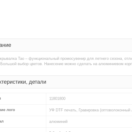
ание
ткрывалка Тао – функциональный промосувенир для летнего сезона, от
. Большой выбор цветов. Нанесение можно сделать на алюминиевом корп
ктеристики, детали
л
11801800
ние лого
УФ DTF печать, Гравировка (оптоволоконный 
ал
алюминий