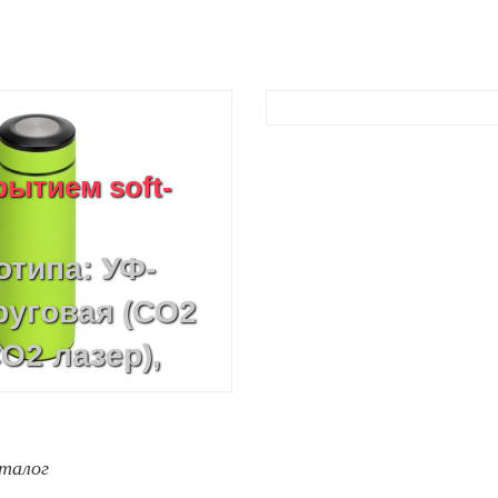
рытием soft-
отипа: УФ-
руговая (CO2
CO2 лазер),
локонный
имерной
талог
руговая