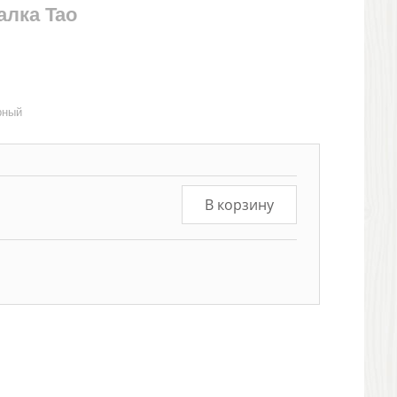
алка Tao
рный
В корзину