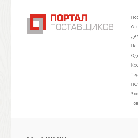
Подставки для визиток записок телефонов
Канцтовары
По
Промо
Оф
Антистрессы
Светоотражатели
Де
Зажигалки
Но
Зеркала и косметички
Оде
Открывашки
Промо-мелочи
Ко
Зонты и дождевики
Тер
Зонты-трости
По
Складные зонты
Эл
Дождевики
Деловые аксессуары
То
Дорожные органайзеры
Обложки для документов
Зажимы для купюр
Папки, блокноты