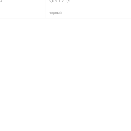
ы
5,6 х 1 х 1,5
черный