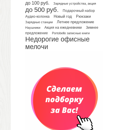
Планинги недатированные
до 100 руб.
Зарядные устройства, акция
Телефонные книжки
до 500 руб.
Подарочный набор
Еженедельники
Рюкзаки
Новый год
Аудио-колонка
Органайзер на ежедневник
Летнее предложение
Зарядные станции
Зимнее
Наушники
Акция на ежедневники
Сумки и Рюкзаки
предложение
Portobello записные книги
Сумки для планшетов и ноутбуков
Недорогие офисные
Рюкзаки
мелочи
Конференц-сумки
Чемоданы
Сумки для покупок промо
Несессеры и косметички
Сумки спортивные
Сумки дорожные
Портфели
Чехлы для планшетов и ноутбуков
Сумка на пояс или шею
Аксессуары
Женские сумки
Уютный дом