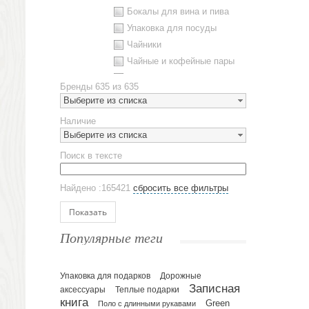
Бокалы для вина и пива
Упаковка для посуды
Чайники
Чайные и кофейные пары
Металлическая посуда
Бренды
635 из 635
Наборы посуды
Выберите из списка
Предметы сервировки
Наличие
Стаканы
Выберите из списка
Эко кружки
Поиск в тексте
ЕВРОПОСУДА
Аксессуары
Найдено :165421
сбросить все фильтры
Ежедневники и блокноты
Блокноты
Показать
Ежедневники полудатированные
Популярные теги
Датированные ежедневники
Ежедневники недатированные
Упаковка для подарков
Планинги и телефонные книжки
Дорожные
Записная
аксессуары
Теплые подарки
Планинги датированные
книга
Green
Поло с длинными рукавами