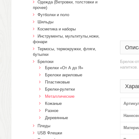
Одежда (Ветровки, толстовки и
прочее)
Футболки и поло
Шильды
Косметика и наборы
Инструменты, мультитулы,ножи,
фонари
Опис
Термосы, термокружки, фляги,
бутылки
Брелоки
Брелок-о
напитков
Брелки «От А до Я»
Брелоки акриловые
Пластиковые
Хара
Брелки-рулетки
Металлические
Кожаные
Артику
Разное
Нанесе
Деревянные
Пледы
Матери
USB Флешки