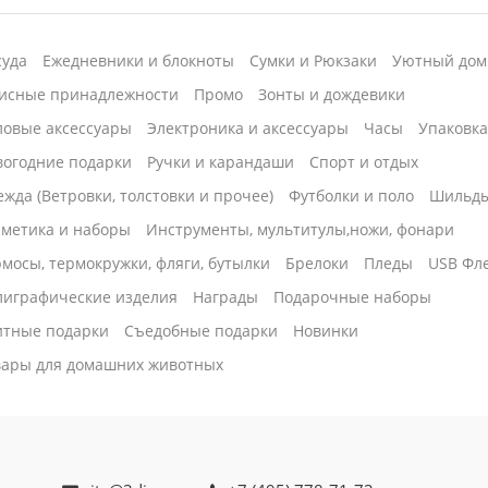
суда
Ежедневники и блокноты
Сумки и Рюкзаки
Уютный дом
исные принадлежности
Промо
Зонты и дождевики
ловые аксессуары
Электроника и аксессуары
Часы
Упаковк
вогодние подарки
Ручки и карандаши
Спорт и отдых
жда (Ветровки, толстовки и прочее)
Футболки и поло
Шильд
сметика и наборы
Инструменты, мультитулы,ножи, фонари
мосы, термокружки, фляги, бутылки
Брелоки
Пледы
USB Фл
лиграфические изделия
Награды
Подарочные наборы
итные подарки
Cъедобные подарки
Новинки
вары для домашних животных