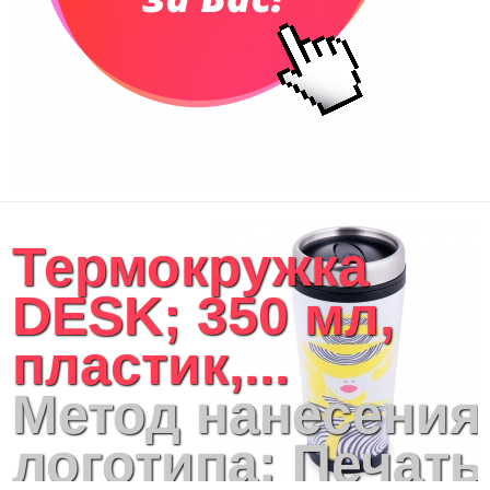
Термокружка
DESK; 350 мл,
пластик,...
Метод нанесения
логотипа: Печать