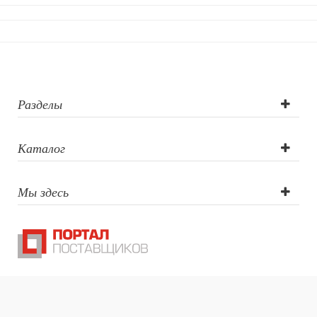
полиграфическо
вставки в
монетницы и
кружки
Разделы
Каталог
Мы здесь