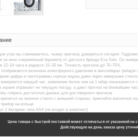
ание
ое утро вы сомневаетесь, чьему прогнозу довериться сегодня: Гидром
е за окно современный барометр от датского бренда Eva Solo. Он изме
 12–24 часа в радиусе 15–20 км. Точность прогноза до 70–75%.
 отображается величина атмосферного давления в миллибарах (мбар)и 
яркие цифры и пиктограммы хорошо видны даже через замерзшее стекло
измеряется каждый час, изменение более чем на 1 мбар показывается 
 экране отражают не текущую погоду, а дают прогноз на ближайшие час
обы собрать достаточно данных для достоверного прогноза
крепится на оконное стекло с внешней стороны: приклейте магнитное ко
 прибор на кольце
от 2 батареек типа AAA (не входят в комплект)
Цена товара с быстрой поставкой может отличаться от указанной на с
Действующую на день заказа цену уточня