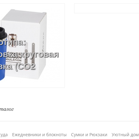
отипа:
овка круговая
вка (CO2
талог
суда
Ежедневники и блокноты
Сумки и Рюкзаки
Уютный дом