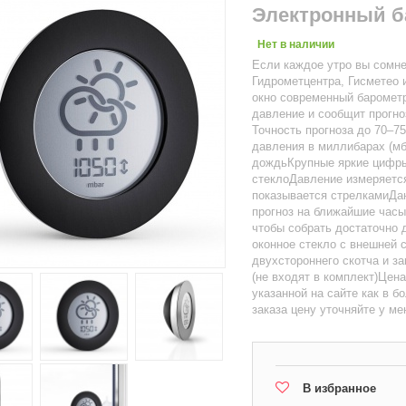
Электронный ба
Нет в наличии
Если каждое утро вы сомне
Гидрометцентра, Гисметео 
окно современный барометр
давление и сообщит прогно
Точность прогноза до 70–7
давления в миллибарах (мб
дождьКрупные яркие цифры
стеклоДавление измеряется
показывается стрелкамиДан
прогноз на ближайшие часы
чтобы собрать достаточно 
оконное стекло с внешней 
двухстороннего скотча и за
(не входят в комплект)Цен
указанной на сайте как в 
заказа цену уточняйте у м
В избранное