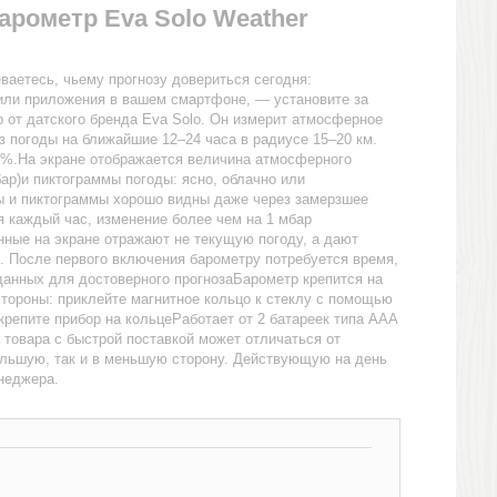
рометр Eva Solo Weather
ваетесь, чьему прогнозу довериться сегодня:
или приложения в вашем смартфоне, — установите за
 от датского бренда Eva Solo. Он измерит атмосферное
з погоды на ближайшие 12–24 часа в радиусе 15–20 км.
5%.На экране отображается величина атмосферного
ар)и пиктограммы погоды: ясно, облачно или
 и пиктограммы хорошо видны даже через замерзшее
 каждый час, изменение более чем на 1 мбар
ные на экране отражают не текущую погоду, а дают
. После первого включения барометру потребуется время,
данных для достоверного прогнозаБарометр крепится на
стороны: приклейте магнитное кольцо к стеклу с помощью
крепите прибор на кольцеРаботает от 2 батареек типа AAA
а товара с быстрой поставкой может отличаться от
большую, так и в меньшую сторону. Действующую на день
енеджера.