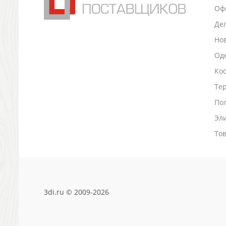
Оф
Антистрессы
Светоотражатели
Де
Зажигалки
Но
Зеркала и косметички
Оде
Открывашки
Ко
Промо-мелочи
Зонты и дождевики
Тер
Зонты-трости
По
Складные зонты
Эл
Дождевики
Деловые аксессуары
То
Дорожные органайзеры
Обложки для документов
Зажимы для купюр
Папки, блокноты
3di.ru © 2009-2026
Визитницы настольные
Платки шелковые
Кошельки, портмоне, ключницы