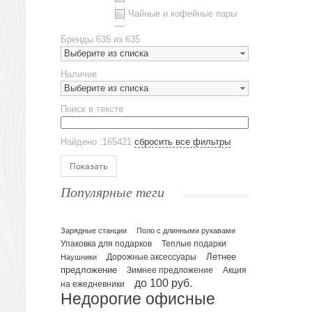
Чайные и кофейные пары
Металлическая посуда
Бренды
635 из 635
Наборы посуды
Выберите из списка
Предметы сервировки
Наличие
Стаканы
Выберите из списка
Эко кружки
Поиск в тексте
ЕВРОПОСУДА
Аксессуары
Найдено :165421
сбросить все фильтры
Ежедневники и блокноты
Блокноты
Показать
Ежедневники полудатированные
Популярные теги
Датированные ежедневники
Ежедневники недатированные
Планинги и телефонные книжки
Зарядные станции
Поло с длинными рукавами
Упаковка для подарков
Теплые подарки
Планинги датированные
Летнее
Наушники
Дорожные аксессуары
Планинги недатированные
предложение
Зимнее предложение
Акция
Телефонные книжки
до 100 руб.
на ежедневники
Недорогие офисные
Еженедельники