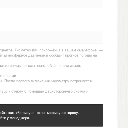
етцентра, Гисметео или приложения в вашем смартфоне, —
рит атмосферное давление и сообщит прогноз погоды на
пиктограммы погоды: ясно, облачно или дождь
стрелками
ы. После первого включения барометру потребуется
льцо к стеклу с помощью двухстороннего скотча и
айте как в большую, так и в меньшую сторону.
йте у менеджера.