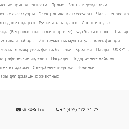
исные принадлежности
Промо
Зонты и дождевики
ловые аксессуары
Электроника и аксессуары
Часы
Упаковк
вогодние подарки
Ручки и карандаши
Спорт и отдых
жда (Ветровки, толстовки и прочее)
Футболки и поло
Шильд
сметика и наборы
Инструменты, мультитулы,ножи, фонари
мосы, термокружки, фляги, бутылки
Брелоки
Пледы
USB Фл
лиграфические изделия
Награды
Подарочные наборы
итные подарки
Cъедобные подарки
Новинки
вары для домашних животных
site@3di.ru
+7 (495) 778-71-73