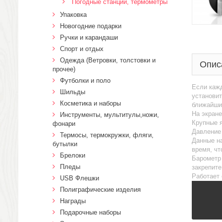
Погодные станции, термометры
Упаковка
Новогодние подарки
Ручки и карандаши
Спорт и отдых
Одежда (Ветровки, толстовки и
Опис
прочее)
Футболки и поло
Если кажд
Шильды
установит
Косметика и наборы
ближайшие
На экране
Инструменты, мультитулы,ножи,
Крупные 
фонари
Давление 
Термосы, термокружки, фляги,
Данные на
бутылки
время, чт
Брелоки
Барометр 
Пледы
закрепите
Работает 
USB Флешки
Полиграфические изделия
Награды
Подарочные наборы