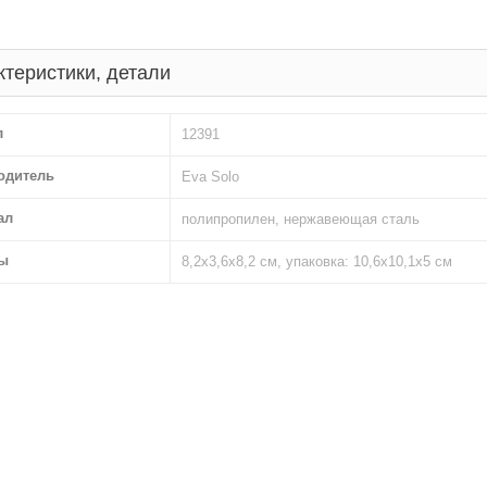
ктеристики, детали
л
12391
одитель
Eva Solo
ал
полипропилен, нержавеющая сталь
ы
8,2х3,6х8,2 см, упаковка: 10,6х10,1х5 см