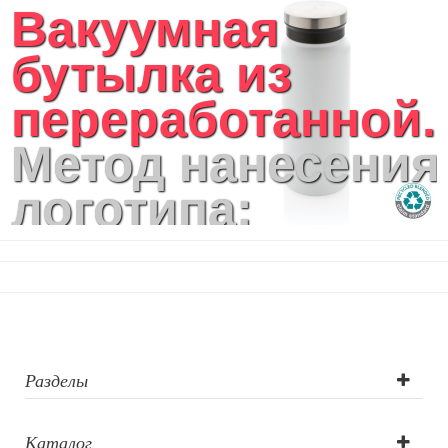
Вакуумная
бутылка из
переработанной..
Метод нанесения
логотипа:
круговая
шелкография,
тампопечать,
лазерная
Разделы
гравировка
Каталог