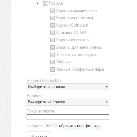
Посуда
Кружки керамические
Кружки из пластика
Кружки Softtouch
Стаканы TO GO
Кружки из стекла
Бокалы для вина и пива
Упаковка для посуды
Чайники
Чайные и кофейные пары
Металлическая посуда
Бренды
635 из 635
Наборы посуды
Выберите из списка
Предметы сервировки
Наличие
Стаканы
Выберите из списка
Эко кружки
Поиск в тексте
ЕВРОПОСУДА
Аксессуары
Найдено :165421
сбросить все фильтры
Ежедневники и блокноты
Блокноты
Показать