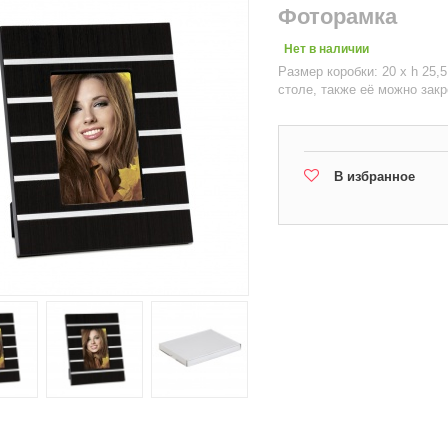
Фоторамка
Нет в наличии
Размер коробки: 20 х h 25,
столе, также её можно закр
В избранное