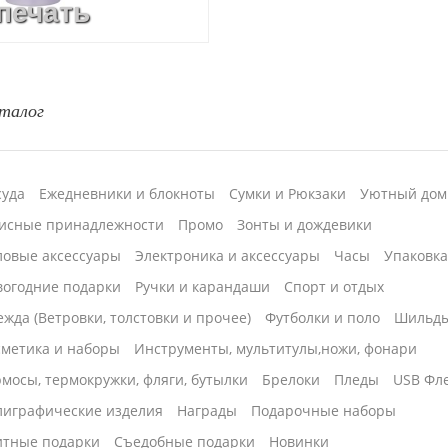
печать
талог
суда
Ежедневники и блокноты
Сумки и Рюкзаки
Уютный дом
исные принадлежности
Промо
Зонты и дождевики
ловые аксессуары
Электроника и аксессуары
Часы
Упаковк
вогодние подарки
Ручки и карандаши
Спорт и отдых
жда (Ветровки, толстовки и прочее)
Футболки и поло
Шильд
сметика и наборы
Инструменты, мультитулы,ножи, фонари
мосы, термокружки, фляги, бутылки
Брелоки
Пледы
USB Фл
лиграфические изделия
Награды
Подарочные наборы
итные подарки
Cъедобные подарки
Новинки