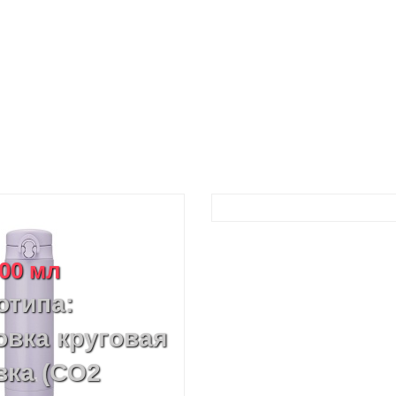
500 мл
отипа:
овка круговая
вка (CO2