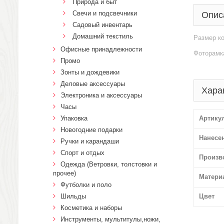
Природа и быт
Свечи и подсвечники
Опис
Садовый инвентарь
Домашний текстиль
Размер ко
Офисные принадлежности
Фоторамка
Промо
Зонты и дождевики
Деловые аксессуары
Хара
Электроника и аксессуары
Часы
Упаковка
Артику
Новогодние подарки
Нанесе
Ручки и карандаши
Спорт и отдых
Произв
Одежда (Ветровки, толстовки и
прочее)
Матери
Футболки и поло
Шильды
Цвет
Косметика и наборы
Инструменты, мультитулы,ножи,