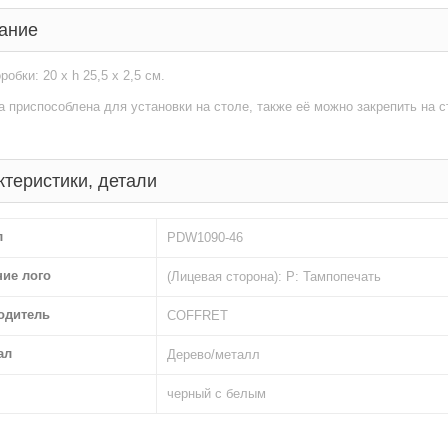
ание
робки: 20 х h 25,5 х 2,5 см.
 приспособлена для установки на столе, также её можно закрепить на ст
ктеристики, детали
л
PDW1090-46
ние лого
(Лицевая сторона): Р: Тампопечать
одитель
COFFRET
ал
Дерево/металл
черный с белым