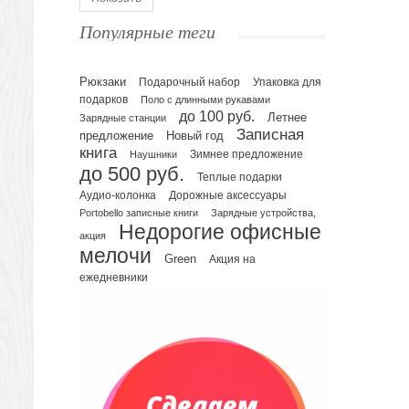
Ежедневники полудатированные
Популярные теги
Датированные ежедневники
Ежедневники недатированные
Рюкзаки
Подарочный набор
Упаковка для
Планинги и телефонные книжки
подарков
Поло с длинными рукавами
Планинги датированные
до 100 руб.
Летнее
Зарядные станции
Планинги недатированные
Записная
предложение
Новый год
Телефонные книжки
книга
Зимнее предложение
Наушники
до 500 руб.
Еженедельники
Теплые подарки
Органайзер на ежедневник
Аудио-колонка
Дорожные аксессуары
Portobello записные книги
Зарядные устройства,
Сумки и Рюкзаки
Недорогие офисные
Сумки для планшетов и ноутбуков
акция
мелочи
Рюкзаки
Green
Акция на
ежедневники
Конференц-сумки
Чемоданы
Сумки для покупок промо
Несессеры и косметички
Сумки спортивные
Сумки дорожные