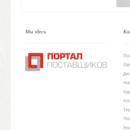
Свечи и подсвечники
Садовый инвентарь
Домашний текстиль
Офисные принадлежности
Мы здесь
Ка
Настольные аксессуары
Настольные календари
Подставки для визиток записок телефонов
Канцтовары
По
Промо
Оф
Антистрессы
Светоотражатели
Де
Зажигалки
Но
Зеркала и косметички
Оде
Открывашки
Ко
Промо-мелочи
Зонты и дождевики
Тер
Зонты-трости
По
Складные зонты
Эл
Дождевики