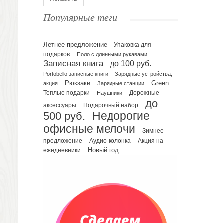
Ежедневники полудатированные
Популярные теги
Датированные ежедневники
Ежедневники недатированные
Летнее предложение
Упаковка для
Планинги и телефонные книжки
подарков
Поло с длинными рукавами
Планинги датированные
Записная книга
до 100 руб.
Планинги недатированные
Portobello записные книги
Зарядные устройства,
Телефонные книжки
Рюкзаки
Green
акция
Зарядные станции
Еженедельники
Теплые подарки
Наушники
Дорожные
до
Органайзер на ежедневник
Подарочный набор
аксессуары
500 руб.
Недорогие
Сумки и Рюкзаки
офисные мелочи
Сумки для планшетов и ноутбуков
Зимнее
Рюкзаки
предложение
Аудио-колонка
Акция на
Новый год
ежедневники
Конференц-сумки
Чемоданы
Сумки для покупок промо
Несессеры и косметички
Сумки спортивные
Сумки дорожные