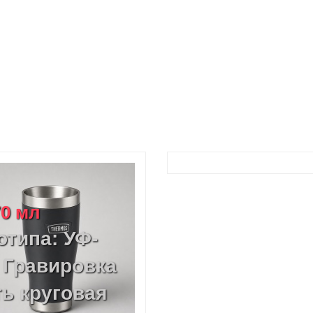
70 мл
отипа: УФ-
 Гравировка
ть круговая