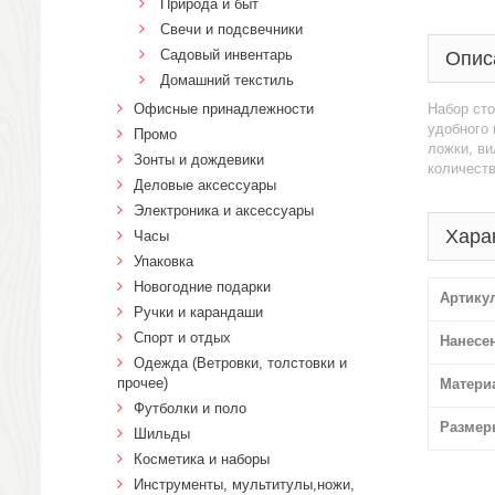
Природа и быт
Свечи и подсвечники
Садовый инвентарь
Опис
Домашний текстиль
Офисные принадлежности
Набор ст
удобного 
Промо
ложки, ви
Зонты и дождевики
количеств
Деловые аксессуары
Электроника и аксессуары
Хара
Часы
Упаковка
Новогодние подарки
Артику
Ручки и карандаши
Спорт и отдых
Нанесе
Одежда (Ветровки, толстовки и
прочее)
Матери
Футболки и поло
Размер
Шильды
Косметика и наборы
Инструменты, мультитулы,ножи,