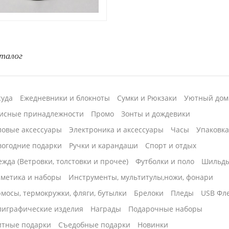
талог
суда
Ежедневники и блокноты
Сумки и Рюкзаки
Уютный дом
исные принадлежности
Промо
Зонты и дождевики
ловые аксессуары
Электроника и аксессуары
Часы
Упаковк
вогодние подарки
Ручки и карандаши
Спорт и отдых
жда (Ветровки, толстовки и прочее)
Футболки и поло
Шильд
сметика и наборы
Инструменты, мультитулы,ножи, фонари
мосы, термокружки, фляги, бутылки
Брелоки
Пледы
USB Фл
лиграфические изделия
Награды
Подарочные наборы
итные подарки
Cъедобные подарки
Новинки