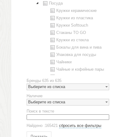
Посуда
Кружки керамические
Кружки из пластика
Кружки Softtouch
Стаканы TO GO
Кружки из стекла
Бокалы для вина и пива
Упаковка для посуды
Чайники
Чайные и кофейные пары
Металлическая посуда
Бренды
635 из 635
Наборы посуды
Выберите из списка
Предметы сервировки
Наличие
Стаканы
Выберите из списка
Эко кружки
Поиск в тексте
ЕВРОПОСУДА
Аксессуары
Найдено :165421
сбросить все фильтры
Ежедневники и блокноты
Блокноты
Показать