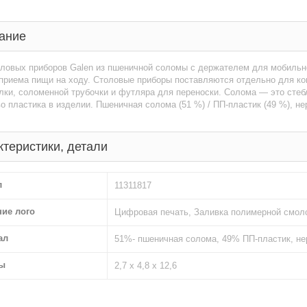
ание
оловых приборов Galen из пшеничной соломы с держателем для мобильн
приема пищи на ходу. Столовые приборы поставляются отдельно для ком
лки, соломенной трубочки и футляра для переноски. Солома — это стеб
о пластика в изделии. Пшеничная солома (51 %) / ПП-пластик (49 %), н
ктеристики, детали
л
11311817
ние лого
Цифровая печать, Заливка полимерной смоло
ал
51%- пшеничная солома, 49% ПП-пластик, н
ы
2,7 х 4,8 х 12,6