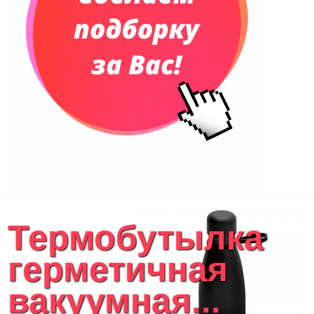
Термобутылка
герметичная
вакуумная...