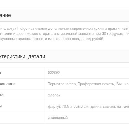
ание
 фартук Indigo - стильное дополнение современной кухни и практичный
а талии и шее - можно стирать в стиральной машинке при 30 градусах -
 кухонные принадлежности или телефон всегда под рукой!
ктеристики, детали
л
832062
ние лого
Термотрансфер, Трафаретная печать, Вышив
ал
хлопок
ы
фартук 70,5 х 86± 3 см, длина завязок на тал
джинсовый