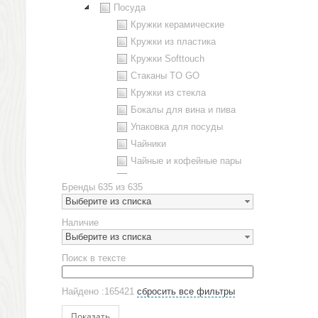
Посуда
Кружки керамические
Кружки из пластика
Кружки Softtouch
Стаканы TO GO
Кружки из стекла
Бокалы для вина и пива
Упаковка для посуды
Чайники
Чайные и кофейные пары
Металлическая посуда
Бренды
635 из 635
Наборы посуды
Выберите из списка
Предметы сервировки
Наличие
Стаканы
Выберите из списка
Эко кружки
Поиск в тексте
ЕВРОПОСУДА
Аксессуары
Найдено :165421
сбросить все фильтры
Ежедневники и блокноты
Блокноты
Показать