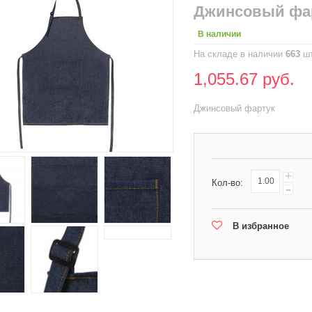
Джинсовый фар
В наличии
На складе в наличии
663
шт
1,055.67 руб.
Джинсовый фартук
+
Кол-во:
-
В избранное