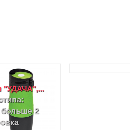
"УДАЧА",...
отипа:
 больше 2
ровка