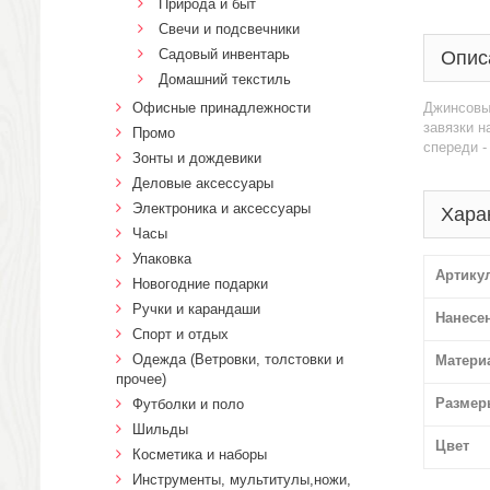
Природа и быт
Свечи и подсвечники
Садовый инвентарь
Опис
Домашний текстиль
Офисные принадлежности
Джинсовый
завязки н
Промо
спереди -
Зонты и дождевики
Деловые аксессуары
Электроника и аксессуары
Хара
Часы
Упаковка
Артику
Новогодние подарки
Ручки и карандаши
Нанесе
Спорт и отдых
Одежда (Ветровки, толстовки и
Матери
прочее)
Размер
Футболки и поло
Шильды
Цвет
Косметика и наборы
Инструменты, мультитулы,ножи,