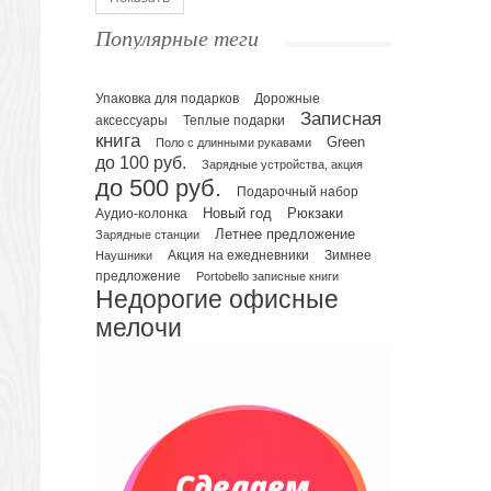
Ежедневники полудатированные
Популярные теги
Датированные ежедневники
Ежедневники недатированные
Упаковка для подарков
Планинги и телефонные книжки
Дорожные
Записная
аксессуары
Теплые подарки
Планинги датированные
книга
Green
Поло с длинными рукавами
Планинги недатированные
до 100 руб.
Зарядные устройства, акция
Телефонные книжки
до 500 руб.
Подарочный набор
Еженедельники
Рюкзаки
Новый год
Аудио-колонка
Органайзер на ежедневник
Летнее предложение
Зарядные станции
Зимнее
Наушники
Акция на ежедневники
Сумки и Рюкзаки
предложение
Portobello записные книги
Сумки для планшетов и ноутбуков
Недорогие офисные
Рюкзаки
мелочи
Конференц-сумки
Чемоданы
Сумки для покупок промо
Несессеры и косметички
Сумки спортивные
Сумки дорожные