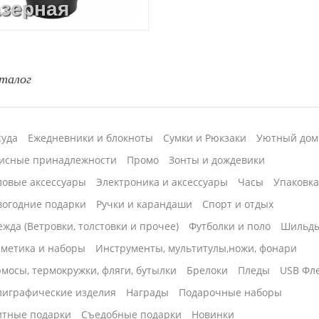
азерная
 больше 2
овка до 2
талог
азец
суда
Ежедневники и блокноты
Сумки и Рюкзаки
Уютный дом
исные принадлежности
Промо
Зонты и дождевики
ловые аксессуары
Электроника и аксессуары
Часы
Упаковк
вогодние подарки
Ручки и карандаши
Спорт и отдых
жда (Ветровки, толстовки и прочее)
Футболки и поло
Шильд
сметика и наборы
Инструменты, мультитулы,ножи, фонари
мосы, термокружки, фляги, бутылки
Брелоки
Пледы
USB Фл
лиграфические изделия
Награды
Подарочные наборы
итные подарки
Cъедобные подарки
Новинки