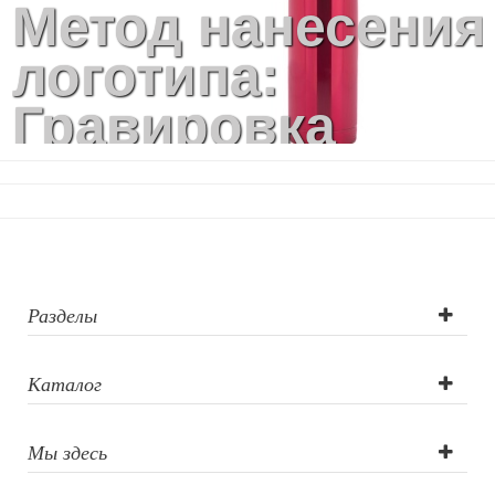
Метод нанесения
логотипа:
Гравировка
круговая
(оптоволоконны
лазер),
Гравировка
Разделы
(оптоволоконны
Каталог
лазер)
Мы здесь