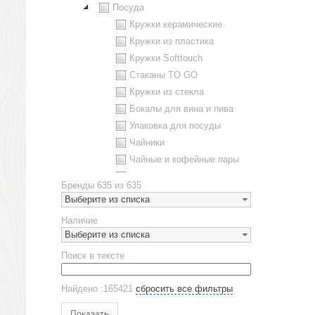
Посуда
Кружки керамические
Кружки из пластика
Кружки Softtouch
Стаканы TO GO
Кружки из стекла
Бокалы для вина и пива
Упаковка для посуды
Чайники
Чайные и кофейные пары
Металлическая посуда
Бренды
635 из 635
Наборы посуды
Выберите из списка
Предметы сервировки
Наличие
Стаканы
Выберите из списка
Эко кружки
Поиск в тексте
ЕВРОПОСУДА
Аксессуары
Найдено :165421
сбросить все фильтры
Ежедневники и блокноты
Блокноты
Показать