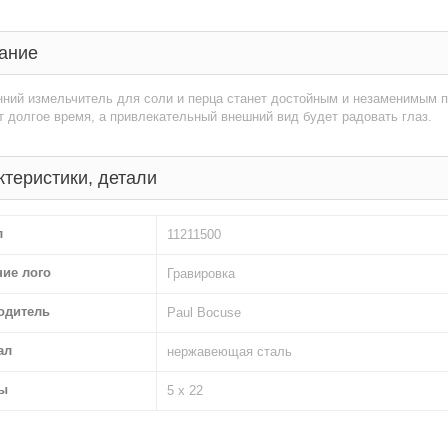
ание
нний измельчитель для соли и перца станет достойным и незаменимым 
 долгое время, а привлекательный внешний вид будет радовать глаз.
ктеристики, детали
л
11211500
ние лого
Гравировка
одитель
Paul Bocuse
ал
нержавеющая сталь
ы
5 х 22