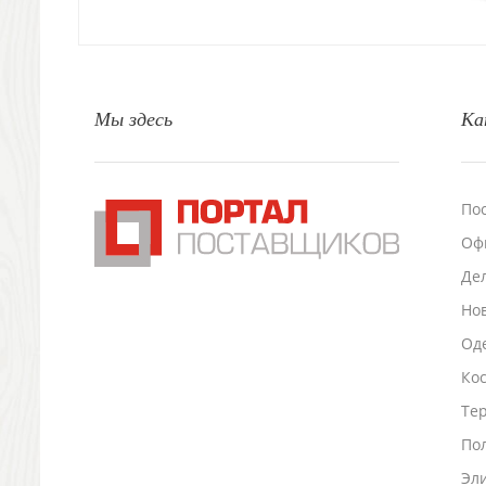
Свечи и подсвечники
Садовый инвентарь
Домашний текстиль
Офисные принадлежности
Мы здесь
Ка
Настольные аксессуары
Настольные календари
Подставки для визиток записок телефонов
Канцтовары
По
Промо
Оф
Антистрессы
Светоотражатели
Де
Зажигалки
Но
Зеркала и косметички
Оде
Открывашки
Ко
Промо-мелочи
Зонты и дождевики
Тер
Зонты-трости
По
Складные зонты
Эл
Дождевики