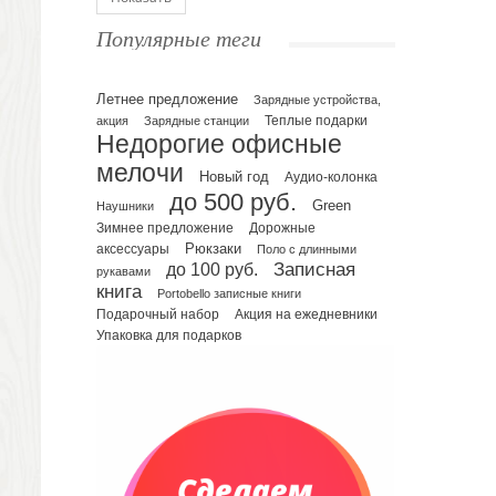
Ежедневники полудатированные
Популярные теги
Датированные ежедневники
Ежедневники недатированные
Летнее предложение
Планинги и телефонные книжки
Зарядные устройства,
акция
Зарядные станции
Теплые подарки
Планинги датированные
Недорогие офисные
Планинги недатированные
мелочи
Новый год
Аудио-колонка
Телефонные книжки
до 500 руб.
Green
Еженедельники
Наушники
Зимнее предложение
Дорожные
Органайзер на ежедневник
Рюкзаки
аксессуары
Поло с длинными
Сумки и Рюкзаки
до 100 руб.
Записная
рукавами
Сумки для планшетов и ноутбуков
книга
Portobello записные книги
Рюкзаки
Подарочный набор
Акция на ежедневники
Упаковка для подарков
Конференц-сумки
Чемоданы
Сумки для покупок промо
Несессеры и косметички
Сумки спортивные
Сумки дорожные