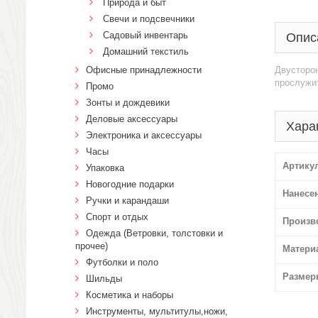
Природа и быт
Свечи и подсвечники
Садовый инвентарь
Опис
Домашний текстиль
Офисные принадлежности
Двусторо
прослужит
Промо
Зонты и дождевики
Деловые аксессуары
Хара
Электроника и аксессуары
Часы
Артику
Упаковка
Новогодние подарки
Нанесе
Ручки и карандаши
Спорт и отдых
Произв
Одежда (Ветровки, толстовки и
прочее)
Матери
Футболки и поло
Размер
Шильды
Косметика и наборы
Инструменты, мультитулы,ножи,