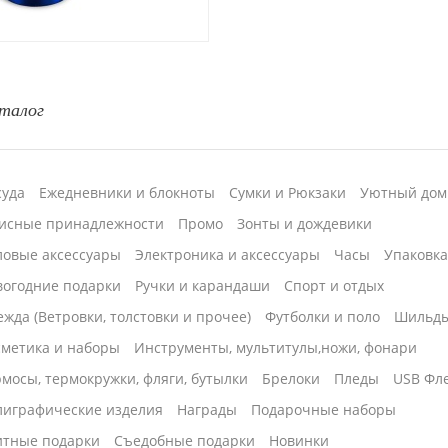
талог
суда
Ежедневники и блокноты
Сумки и Рюкзаки
Уютный дом
исные принадлежности
Промо
Зонты и дождевики
ловые аксессуары
Электроника и аксессуары
Часы
Упаковк
вогодние подарки
Ручки и карандаши
Спорт и отдых
жда (Ветровки, толстовки и прочее)
Футболки и поло
Шильд
сметика и наборы
Инструменты, мультитулы,ножи, фонари
мосы, термокружки, фляги, бутылки
Брелоки
Пледы
USB Фл
лиграфические изделия
Награды
Подарочные наборы
итные подарки
Cъедобные подарки
Новинки