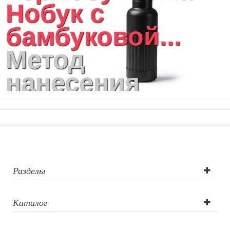
Нобук с
бамбуковой...
Метод
нанесения
логотипа:
Тампопечать, УФ
DTF печать,
Гравировка
Разделы
(CO2 лазер),
Каталог
Гравировка