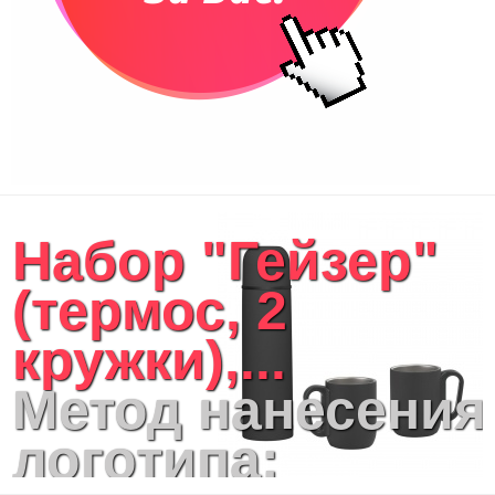
Набор "Гейзер"
(термос, 2
кружки),...
Метод нанесения
логотипа: