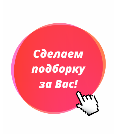
Ежедневники недатированные
Планинги и телефонные книжки
Планинги датированные
Планинги недатированные
Телефонные книжки
Еженедельники
Органайзер на ежедневник
Сумки и Рюкзаки
Сумки для планшетов и ноутбуков
Рюкзаки
Конференц-сумки
Чемоданы
Сумки для покупок промо
Несессеры и косметички
Сумки спортивные
Сумки дорожные
Портфели
Чехлы для планшетов и ноутбуков
Сумка на пояс или шею