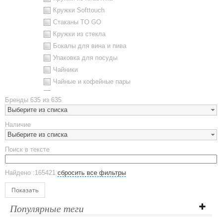
Кружки Softtouch
Стаканы TO GO
Кружки из стекла
Бокалы для вина и пива
Упаковка для посуды
Чайники
Чайные и кофейные пары
Металлическая посуда
Бренды
635 из 635
Наборы посуды
Выберите из списка
Предметы сервировки
Наличие
Стаканы
Выберите из списка
Эко кружки
Поиск в тексте
ЕВРОПОСУДА
Аксессуары
Найдено :165421
сбросить все фильтры
Ежедневники и блокноты
Блокноты
Показать
Ежедневники полудатированные
Популярные теги
Датированные ежедневники