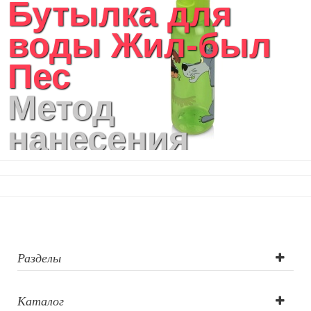
Бутылка для
воды Жил-был
Пес
Метод
нанесения
логотипа: УФ-
печать круговая
Разделы
Каталог