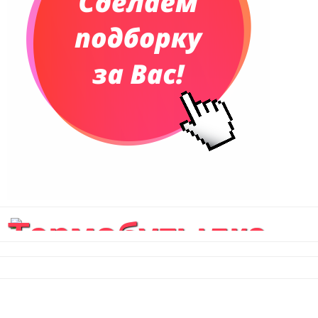
Термобутылка
вакуумная
герметичная...